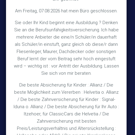
Am Freitag, 07.08.2026 hat mein Büro geschlossen.
Kontakt
Sie oder Ihr Kind beginnt eine Ausbildung ? Denken
Sie an die Berufsunfähigkeitsversicherung. Ich habe
+49 (5105) 1811
TEL
mehrere Anbieter die eine/n Schüler/in dauerhaft
als Schüler/in einstuft, ganz gleich ob diese/r dann
+49 (5105) 2720
FAX
Fliesenleger, Maurer, Dachdecker oder sonstigen
vmh1a@web.de
MAIL
Beruf lernt der vom Beitrag sehr hoch eingestuft
wird – wichtig ist : vor Antritt der Ausbildung. Lassen
Bürozeiten
Sie sich von mir beraten.
Die beste Absicherung für Kinder : Allianz / Die
Mo – Fr 10:15 – 12:00 Uhr
beste Möglichkeit zum Vererben : Helvetia o. Allianz
/ Die beste Zahnversicherung für Kinder : Signal-
Mo & Do 15:30 – 18:00 Uhr
Iduna o. Allianz / Die beste Absicherung für Ihr Auto :
und nach Vereinbarung
Itzehoer, für ClassicCars die Helvetia / Die
Zahnversicherung mit besten
Rechtliches
Preis/Leistungsverhältnis und Altersrückstellung :