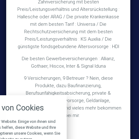
Zahnversicherung mit besten
Rechtliches
Preis/Leistungsverhältnis und Altersrückstellung :
Hallesche oder ARAG / Die private Krankenkasse
Impressum
mit dem besten Tarif : Universa / Die
Rechtschutzversicherung mit dem besten
Datenschutz
Preis/Leistungsverhältnis : KS Auxilia / Die
Erstinformation
günstigste fondsgebundene Altersvorsorge : HDI
Die besten Gewerbeversicherungen : Allianz,
Wichtiges
Gothaer, Hiscox, Inter & Signal Iduna
9 Versicherungen, 9 Betreuer ? Nein, diese
Über mich
Produkte, dazu Baufinanzierung,
Bedarfsermittlung
Berufsunfähigkeitsabsicherung, private &
nstellungen
betriebliche Altersvorsorge, Geldanlage,
Schadensmeldung
von Cookies
Gebäudeversicherung und vieles mehr bekommen
über alle verwendeten Cookies und
chkeit folgende Kategorien zu
Sie bei mir.
r zu blockieren.
 Website. Einige von ihnen sind
© 2026 Versicherungsmakler Haberkamp GmbH
helfen, diese Website und Ihre
eptieren unsere Cookies, wenn Sie
Notwendig
Made with
❤
Makler Homepages