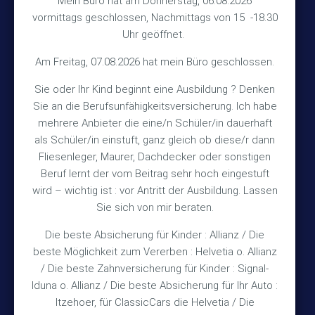
Mein Büro hat am Donnerstag, 06.08.2026
vormittags geschlossen, Nachmittags von 15 -18.30
30890 Barsinghausen
Uhr geöffnet.
Kontakt
Am Freitag, 07.08.2026 hat mein Büro geschlossen.
Sie oder Ihr Kind beginnt eine Ausbildung ? Denken
+49 (5105) 1811
Sie an die Berufsunfähigkeitsversicherung. Ich habe
TEL
mehrere Anbieter die eine/n Schüler/in dauerhaft
+49 (5105) 2720
FAX
als Schüler/in einstuft, ganz gleich ob diese/r dann
vmh1a@web.de
MAIL
Fliesenleger, Maurer, Dachdecker oder sonstigen
Beruf lernt der vom Beitrag sehr hoch eingestuft
Bürozeiten
wird – wichtig ist : vor Antritt der Ausbildung. Lassen
Sie sich von mir beraten.
Die beste Absicherung für Kinder : Allianz / Die
Mo – Fr 10:15 – 12:00 Uhr
beste Möglichkeit zum Vererben : Helvetia o. Allianz
Mo & Do 15:30 – 18:00 Uhr
/ Die beste Zahnversicherung für Kinder : Signal-
und nach Vereinbarung
Iduna o. Allianz / Die beste Absicherung für Ihr Auto :
Itzehoer, für ClassicCars die Helvetia / Die