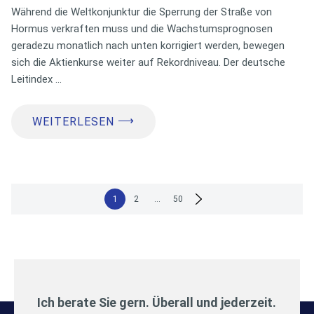
Während die Weltkonjunktur die Sperrung der Straße von
Hormus verkraften muss und die Wachstumsprognosen
geradezu monatlich nach unten korrigiert werden, bewegen
sich die Aktienkurse weiter auf Rekordniveau. Der deutsche
Leitindex …
⟶
WEITERLESEN
Seitennummerierung
1
2
…
50
der
Beiträge
Ich berate Sie gern. Überall und jederzeit.