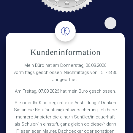
Adresse
Kundeninformation
Versicherungsmakler Haberkamp GmbH
Hinterkampstr.1a
Mein Büro hat am Donnerstag, 06.08.2026
vormittags geschlossen, Nachmittags von 15 -18.30
30890 Barsinghausen
Uhr geöffnet.
Kontakt
Am Freitag, 07.08.2026 hat mein Büro geschlossen.
Sie oder Ihr Kind beginnt eine Ausbildung ? Denken
+49 (5105) 1811
Sie an die Berufsunfähigkeitsversicherung. Ich habe
TEL
mehrere Anbieter die eine/n Schüler/in dauerhaft
+49 (5105) 2720
FAX
als Schüler/in einstuft, ganz gleich ob diese/r dann
vmh1a@web.de
MAIL
Fliesenleger, Maurer, Dachdecker oder sonstigen