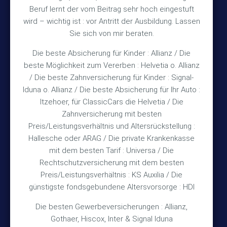
Beruf lernt der vom Beitrag sehr hoch eingestuft
Bürozeiten
wird – wichtig ist : vor Antritt der Ausbildung. Lassen
Sie sich von mir beraten.
Die beste Absicherung für Kinder : Allianz / Die
Mo – Fr 10:15 – 12:00 Uhr
beste Möglichkeit zum Vererben : Helvetia o. Allianz
Mo & Do 15:30 – 18:00 Uhr
/ Die beste Zahnversicherung für Kinder : Signal-
und nach Vereinbarung
Iduna o. Allianz / Die beste Absicherung für Ihr Auto :
Itzehoer, für ClassicCars die Helvetia / Die
Zahnversicherung mit besten
Rechtliches
Preis/Leistungsverhältnis und Altersrückstellung :
Hallesche oder ARAG / Die private Krankenkasse
Impressum
mit dem besten Tarif : Universa / Die
Rechtschutzversicherung mit dem besten
Datenschutz
Preis/Leistungsverhältnis : KS Auxilia / Die
Erstinformation
günstigste fondsgebundene Altersvorsorge : HDI
Die besten Gewerbeversicherungen : Allianz,
Wichtiges
Gothaer, Hiscox, Inter & Signal Iduna