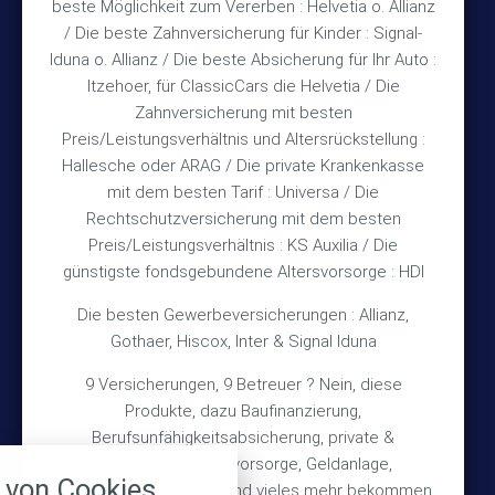
beste Möglichkeit zum Vererben : Helvetia o. Allianz
Mo & Do 15:30 – 18:00 Uhr
/ Die beste Zahnversicherung für Kinder : Signal-
und nach Vereinbarung
Iduna o. Allianz / Die beste Absicherung für Ihr Auto :
Itzehoer, für ClassicCars die Helvetia / Die
Zahnversicherung mit besten
Rechtliches
Preis/Leistungsverhältnis und Altersrückstellung :
Hallesche oder ARAG / Die private Krankenkasse
Impressum
mit dem besten Tarif : Universa / Die
Rechtschutzversicherung mit dem besten
Datenschutz
Preis/Leistungsverhältnis : KS Auxilia / Die
Erstinformation
günstigste fondsgebundene Altersvorsorge : HDI
Die besten Gewerbeversicherungen : Allianz,
Wichtiges
Gothaer, Hiscox, Inter & Signal Iduna
9 Versicherungen, 9 Betreuer ? Nein, diese
Über mich
Produkte, dazu Baufinanzierung,
Bedarfsermittlung
Berufsunfähigkeitsabsicherung, private &
nstellungen
betriebliche Altersvorsorge, Geldanlage,
Schadensmeldung
von Cookies
Gebäudeversicherung und vieles mehr bekommen
über alle verwendeten Cookies und