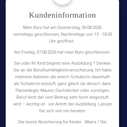
Kundeninformation
Versicherungsmakler Haberkamp GmbH
Hinterkampstr.1a
Mein Büro hat am Donnerstag, 06.08.2026
vormittags geschlossen, Nachmittags von 15 -18.30
30890 Barsinghausen
Uhr geöffnet.
Kontakt
Am Freitag, 07.08.2026 hat mein Büro geschlossen.
Sie oder Ihr Kind beginnt eine Ausbildung ? Denken
+49 (5105) 1811
Sie an die Berufsunfähigkeitsversicherung. Ich habe
TEL
mehrere Anbieter die eine/n Schüler/in dauerhaft
+49 (5105) 2720
FAX
als Schüler/in einstuft, ganz gleich ob diese/r dann
vmh1a@web.de
MAIL
Fliesenleger, Maurer, Dachdecker oder sonstigen
Beruf lernt der vom Beitrag sehr hoch eingestuft
Bürozeiten
wird – wichtig ist : vor Antritt der Ausbildung. Lassen
Sie sich von mir beraten.
Die beste Absicherung für Kinder : Allianz / Die
Mo – Fr 10:15 – 12:00 Uhr