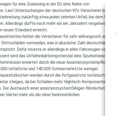
wagen für eine Zulassung in der EU eine Reihe von
n. Laut Untersuchungen der deutschen Kfz-Versicherer könnt
Verbreitung zukünftig etwa jeden zehnten Unfall, bei dem Dritt
. Allerdings dürfte noch mehr als ein Jahrzehnt vergehen, bis 
en neuen Standard erreicht.
sistenten halten die Versicherer für sehr wirkungsvoll, er kön
it Drittschäden vermeiden, was in absoluter Zahl deutschlandwei
tspricht. Dafür müsste er allerdings in allen Fahrzeugen verbau
Prozent wird das Unfallreduktionspotenzial eine Spurhalteassiste
Kommission erwartet durch die neue Assistenzsystempflicht
.000 Unfalltote und 140.000 Schwerverletzte weniger.
 Reparaturkosten werden durch die fortgesetzte technische
weiter steigen, da bei Schäden mehr Hightech-Komponenten ers
en. Der Austausch einer assistenzsystemfähigen Windschutzsch
in Viertel mehr als der einer herkömmlichen.