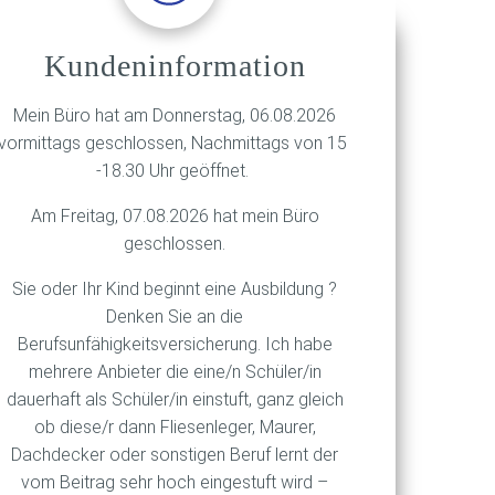
en
Kundeninformation
e
der
Mein Büro hat am Donnerstag, 06.08.2026
vormittags geschlossen, Nachmittags von 15
ne 8
-18.30 Uhr geöffnet.
t
t
Am Freitag, 07.08.2026 hat mein Büro
nten
geschlossen.
Sie oder Ihr Kind beginnt eine Ausbildung ?
Denken Sie an die
Berufsunfähigkeitsversicherung. Ich habe
etzt
mehrere Anbieter die eine/n Schüler/in
eibe
dauerhaft als Schüler/in einstuft, ganz gleich
ob diese/r dann Fliesenleger, Maurer,
Dachdecker oder sonstigen Beruf lernt der
vom Beitrag sehr hoch eingestuft wird –