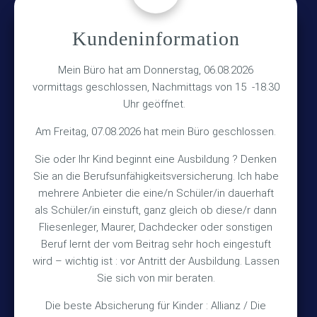
Adresse
Kundeninformation
Versicherungsmakler Haberkamp GmbH
Mein Büro hat am Donnerstag, 06.08.2026
Hinterkampstr.1a
vormittags geschlossen, Nachmittags von 15 -18.30
Uhr geöffnet.
30890 Barsinghausen
Am Freitag, 07.08.2026 hat mein Büro geschlossen.
Kontakt
Sie oder Ihr Kind beginnt eine Ausbildung ? Denken
Sie an die Berufsunfähigkeitsversicherung. Ich habe
+49 (5105) 1811
TEL
mehrere Anbieter die eine/n Schüler/in dauerhaft
als Schüler/in einstuft, ganz gleich ob diese/r dann
+49 (5105) 2720
FAX
Fliesenleger, Maurer, Dachdecker oder sonstigen
vmh1a@web.de
MAIL
Beruf lernt der vom Beitrag sehr hoch eingestuft
wird – wichtig ist : vor Antritt der Ausbildung. Lassen
Bürozeiten
Sie sich von mir beraten.
Die beste Absicherung für Kinder : Allianz / Die