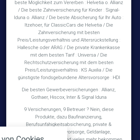
Mo – Fr 10:15 – 12:00 Uhr
beste Möglichkeit zum Vererben : Helvetia o. Allianz
/ Die beste Zahnversicherung für Kinder : Signal-
Mo & Do 15:30 – 18:00 Uhr
Iduna o. Allianz / Die beste Absicherung für Ihr Auto :
und nach Vereinbarung
Itzehoer, für ClassicCars die Helvetia / Die
Zahnversicherung mit besten
Rechtliches
Preis/Leistungsverhältnis und Altersrückstellung :
Hallesche oder ARAG / Die private Krankenkasse
mit dem besten Tarif : Universa / Die
Impressum
Rechtschutzversicherung mit dem besten
Preis/Leistungsverhältnis : KS Auxilia / Die
Datenschutz
günstigste fondsgebundene Altersvorsorge : HDI
Erstinformation
Die besten Gewerbeversicherungen : Allianz,
Gothaer, Hiscox, Inter & Signal Iduna
Wichtiges
9 Versicherungen, 9 Betreuer ? Nein, diese
Produkte, dazu Baufinanzierung,
Über mich
Berufsunfähigkeitsabsicherung, private &
nstellungen
Bedarfsermittlung
betriebliche Altersvorsorge, Geldanlage,
von Cookies
Schadensmeldung
Gebäudeversicherung und vieles mehr bekommen