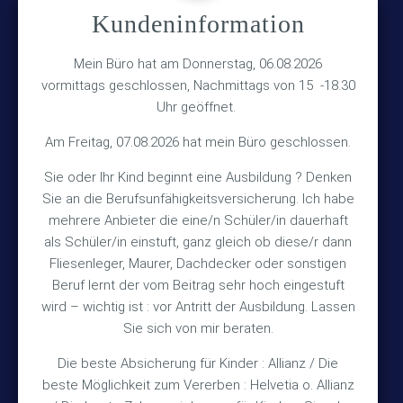
Kundeninformation
Versicherungsmakler Haberkamp GmbH
Hinterkampstr.1a
Mein Büro hat am Donnerstag, 06.08.2026
vormittags geschlossen, Nachmittags von 15 -18.30
30890 Barsinghausen
Uhr geöffnet.
Kontakt
Am Freitag, 07.08.2026 hat mein Büro geschlossen.
Sie oder Ihr Kind beginnt eine Ausbildung ? Denken
+49 (5105) 1811
Sie an die Berufsunfähigkeitsversicherung. Ich habe
TEL
mehrere Anbieter die eine/n Schüler/in dauerhaft
+49 (5105) 2720
FAX
als Schüler/in einstuft, ganz gleich ob diese/r dann
vmh1a@web.de
MAIL
Fliesenleger, Maurer, Dachdecker oder sonstigen
Beruf lernt der vom Beitrag sehr hoch eingestuft
Bürozeiten
wird – wichtig ist : vor Antritt der Ausbildung. Lassen
Sie sich von mir beraten.
Die beste Absicherung für Kinder : Allianz / Die
Mo – Fr 10:15 – 12:00 Uhr
beste Möglichkeit zum Vererben : Helvetia o. Allianz
Mo & Do 15:30 – 18:00 Uhr