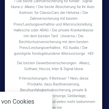
/ Die beste Zahnversicherung für Kinder : Signal-
und nach Vereinbarung
Iduna o. Allianz / Die beste Absicherung für Ihr Auto :
Itzehoer, für ClassicCars die Helvetia / Die
Zahnversicherung mit besten
Rechtliches
Preis/Leistungsverhältnis und Altersrückstellung :
Hallesche oder ARAG / Die private Krankenkasse
Impressum
mit dem besten Tarif : Universa / Die
Rechtschutzversicherung mit dem besten
Datenschutz
Preis/Leistungsverhältnis : KS Auxilia / Die
Erstinformation
günstigste fondsgebundene Altersvorsorge : HDI
Die besten Gewerbeversicherungen : Allianz,
Wichtiges
Gothaer, Hiscox, Inter & Signal Iduna
9 Versicherungen, 9 Betreuer ? Nein, diese
Über mich
Produkte, dazu Baufinanzierung,
Bedarfsermittlung
Berufsunfähigkeitsabsicherung, private &
nstellungen
betriebliche Altersvorsorge, Geldanlage,
Schadensmeldung
von Cookies
Gebäudeversicherung und vieles mehr bekommen
über alle verwendeten Cookies und
chkeit folgende Kategorien zu
Sie bei mir.