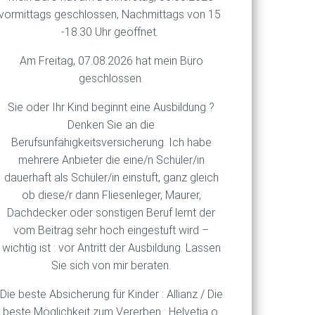
tellte, dass der
vormittags geschlossen, Nachmittags von 15
esamt standen nämlich nach
-18.30 Uhr geöffnet.
n überwiesen hatten. Jenen
Am Freitag, 07.08.2026 hat mein Büro
sprüche in Aussicht gestellt.
geschlossen.
g von Thomas-Cook-Urlaubern
Sie oder Ihr Kind beginnt eine Ausbildung ?
Denken Sie an die
e nun auf 26,38 Prozent an.
Berufsunfähigkeitsversicherung. Ich habe
 nach dem Willen der
mehrere Anbieter die eine/n Schüler/in
g am Bedarf der Reisekunden
dauerhaft als Schüler/in einstuft, ganz gleich
ob diese/r dann Fliesenleger, Maurer,
Dachdecker oder sonstigen Beruf lernt der
vom Beitrag sehr hoch eingestuft wird –
wichtig ist : vor Antritt der Ausbildung. Lassen
Sie sich von mir beraten.
Die beste Absicherung für Kinder : Allianz / Die
beste Möglichkeit zum Vererben : Helvetia o.