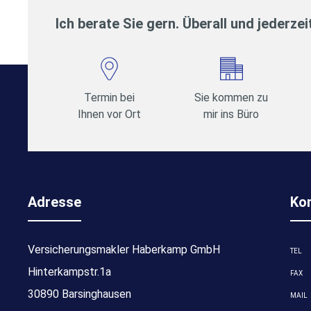
Ich berate Sie gern. Überall und jederzei
Termin bei
Sie kommen zu
Ihnen vor Ort
mir ins Büro
Adresse
Ko
Versicherungsmakler Haberkamp GmbH
TEL
Hinterkampstr.1a
FAX
30890 Barsinghausen
MAIL