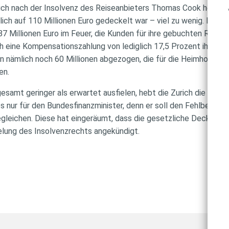
sich nach der Insolvenz des Reiseanbieters Thomas Cook herauss
ich auf 110 Millionen Euro gedeckelt war – viel zu wenig. Insg
7 Millionen Euro im Feuer, die Kunden für ihre gebuchten Reise
 eine Kompensationszahlung von lediglich 17,5 Prozent ihrer An
n nämlich noch 60 Millionen abgezogen, die für die Heimholun
en.
esamt geringer als erwartet ausfielen, hebt die Zurich die Quot
es nur für den Bundesfinanzminister, denn er soll den Fehlbetrag
leichen. Diese hat eingeräumt, dass die gesetzliche Deckelun
elung des Insolvenzrechts angekündigt.