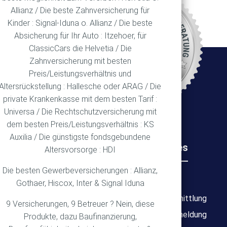
Allianz / Die beste Zahnversicherung für
REN
Kinder : Signal-Iduna o. Allianz / Die beste
Absicherung für Ihr Auto : Itzehoer, für
ClassicCars die Helvetia / Die
Zahnversicherung mit besten
Ort
Preis/Leistungsverhältnis und
Altersrückstellung : Hallesche oder ARAG / Die
private Krankenkasse mit dem besten Tarif :
Universa / Die Rechtschutzversicherung mit
dem besten Preis/Leistungsverhältnis : KS
Auxilia / Die günstigste fondsgebundene
Rechtliches
Wichtiges
Altersvorsorge : HDI
Die besten Gewerbeversicherungen : Allianz,
Impressum
Über mich
Gothaer, Hiscox, Inter & Signal Iduna
Datenschutz
Bedarfsermittlung
9 Versicherungen, 9 Betreuer ? Nein, diese
Erstinformation
Schadensmeldung
Produkte, dazu Baufinanzierung,