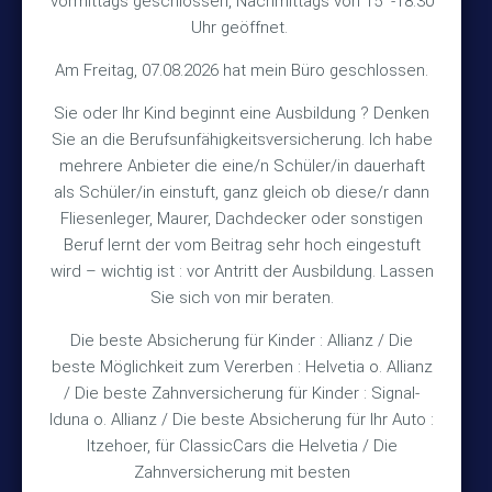
vormittags geschlossen, Nachmittags von 15 -18.30
30890 Barsinghausen
Uhr geöffnet.
Kontakt
Am Freitag, 07.08.2026 hat mein Büro geschlossen.
Sie oder Ihr Kind beginnt eine Ausbildung ? Denken
+49 (5105) 1811
Sie an die Berufsunfähigkeitsversicherung. Ich habe
TEL
mehrere Anbieter die eine/n Schüler/in dauerhaft
+49 (5105) 2720
FAX
als Schüler/in einstuft, ganz gleich ob diese/r dann
vmh1a@web.de
MAIL
Fliesenleger, Maurer, Dachdecker oder sonstigen
Beruf lernt der vom Beitrag sehr hoch eingestuft
Bürozeiten
wird – wichtig ist : vor Antritt der Ausbildung. Lassen
Sie sich von mir beraten.
Die beste Absicherung für Kinder : Allianz / Die
Mo – Fr 10:15 – 12:00 Uhr
beste Möglichkeit zum Vererben : Helvetia o. Allianz
Mo & Do 15:30 – 18:00 Uhr
/ Die beste Zahnversicherung für Kinder : Signal-
und nach Vereinbarung
Iduna o. Allianz / Die beste Absicherung für Ihr Auto :
Itzehoer, für ClassicCars die Helvetia / Die
Zahnversicherung mit besten
Rechtliches