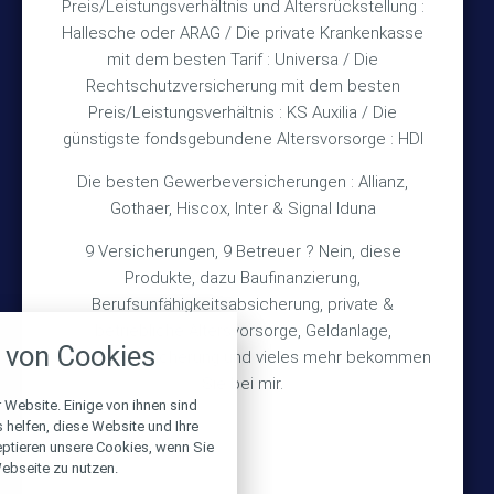
Preis/Leistungsverhältnis und Altersrückstellung :
Hallesche oder ARAG / Die private Krankenkasse
Impressum
mit dem besten Tarif : Universa / Die
Rechtschutzversicherung mit dem besten
Datenschutz
Preis/Leistungsverhältnis : KS Auxilia / Die
Erstinformation
günstigste fondsgebundene Altersvorsorge : HDI
Die besten Gewerbeversicherungen : Allianz,
Wichtiges
Gothaer, Hiscox, Inter & Signal Iduna
9 Versicherungen, 9 Betreuer ? Nein, diese
Über mich
Produkte, dazu Baufinanzierung,
Bedarfsermittlung
Berufsunfähigkeitsabsicherung, private &
nstellungen
betriebliche Altersvorsorge, Geldanlage,
Schadensmeldung
von Cookies
Gebäudeversicherung und vieles mehr bekommen
über alle verwendeten Cookies und
chkeit folgende Kategorien zu
Sie bei mir.
r zu blockieren.
 Website. Einige von ihnen sind
© 2026 Versicherungsmakler Haberkamp GmbH
helfen, diese Website und Ihre
eptieren unsere Cookies, wenn Sie
Notwendig
Made with
❤
Makler Homepages
ebseite zu nutzen.