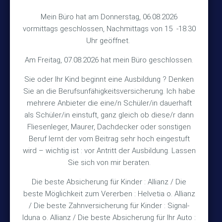
Hinterkampstr.1a
Mein Büro hat am Donnerstag, 06.08.2026
vormittags geschlossen, Nachmittags von 15 -18.30
30890 Barsinghausen
Uhr geöffnet.
Kontakt
Am Freitag, 07.08.2026 hat mein Büro geschlossen.
Sie oder Ihr Kind beginnt eine Ausbildung ? Denken
+49 (5105) 1811
Sie an die Berufsunfähigkeitsversicherung. Ich habe
TEL
mehrere Anbieter die eine/n Schüler/in dauerhaft
+49 (5105) 2720
FAX
als Schüler/in einstuft, ganz gleich ob diese/r dann
vmh1a@web.de
MAIL
Fliesenleger, Maurer, Dachdecker oder sonstigen
Beruf lernt der vom Beitrag sehr hoch eingestuft
Bürozeiten
wird – wichtig ist : vor Antritt der Ausbildung. Lassen
Sie sich von mir beraten.
Die beste Absicherung für Kinder : Allianz / Die
Mo – Fr 10:15 – 12:00 Uhr
beste Möglichkeit zum Vererben : Helvetia o. Allianz
Mo & Do 15:30 – 18:00 Uhr
/ Die beste Zahnversicherung für Kinder : Signal-
und nach Vereinbarung
Iduna o. Allianz / Die beste Absicherung für Ihr Auto :