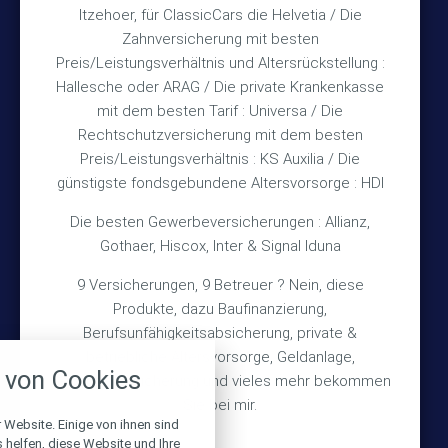
Itzehoer, für ClassicCars die Helvetia / Die
Zahnversicherung mit besten
Rechtliches
Preis/Leistungsverhältnis und Altersrückstellung :
Hallesche oder ARAG / Die private Krankenkasse
Impressum
mit dem besten Tarif : Universa / Die
Rechtschutzversicherung mit dem besten
Datenschutz
Preis/Leistungsverhältnis : KS Auxilia / Die
Erstinformation
günstigste fondsgebundene Altersvorsorge : HDI
Die besten Gewerbeversicherungen : Allianz,
Wichtiges
Gothaer, Hiscox, Inter & Signal Iduna
9 Versicherungen, 9 Betreuer ? Nein, diese
Über mich
Produkte, dazu Baufinanzierung,
Bedarfsermittlung
Berufsunfähigkeitsabsicherung, private &
nstellungen
betriebliche Altersvorsorge, Geldanlage,
Schadensmeldung
von Cookies
Gebäudeversicherung und vieles mehr bekommen
über alle verwendeten Cookies und
chkeit folgende Kategorien zu
Sie bei mir.
r zu blockieren.
 Website. Einige von ihnen sind
© 2026 Versicherungsmakler Haberkamp GmbH
helfen, diese Website und Ihre