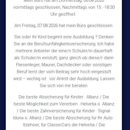
Mein Büro hat am Donnerstag, 06.08.2026
vormittags geschlossen, Nachmittags von 15 -18.30
30890 Barsinghausen
Uhr geöffnet.
Kontakt
Am Freitag, 07.08.2026 hat mein Büro geschlossen.
Sie oder Ihr Kind beginnt eine Ausbildung ? Denken
+49 (5105) 1811
Sie an die Berufsunfähigkeitsversicherung. Ich habe
TEL
mehrere Anbieter die eine/n Schüler/in dauerhaft
+49 (5105) 2720
FAX
als Schüler/in einstuft, ganz gleich ob diese/r dann
vmh1a@web.de
MAIL
Fliesenleger, Maurer, Dachdecker oder sonstigen
Beruf lernt der vom Beitrag sehr hoch eingestuft
Bürozeiten
wird – wichtig ist : vor Antritt der Ausbildung. Lassen
Sie sich von mir beraten.
Die beste Absicherung für Kinder : Allianz / Die
Mo – Fr 10:15 – 12:00 Uhr
beste Möglichkeit zum Vererben : Helvetia o. Allianz
Mo & Do 15:30 – 18:00 Uhr
/ Die beste Zahnversicherung für Kinder : Signal-
und nach Vereinbarung
Iduna o. Allianz / Die beste Absicherung für Ihr Auto :
Itzehoer, für ClassicCars die Helvetia / Die