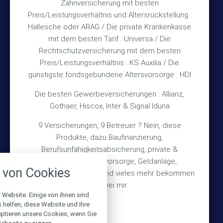
Zahnversicherung mit besten
Rechtliches
Preis/Leistungsverhältnis und Altersrückstellung :
Hallesche oder ARAG / Die private Krankenkasse
Impressum
mit dem besten Tarif : Universa / Die
Rechtschutzversicherung mit dem besten
Datenschutz
Preis/Leistungsverhältnis : KS Auxilia / Die
Erstinformation
günstigste fondsgebundene Altersvorsorge : HDI
Die besten Gewerbeversicherungen : Allianz,
Wichtiges
Gothaer, Hiscox, Inter & Signal Iduna
9 Versicherungen, 9 Betreuer ? Nein, diese
Über mich
Produkte, dazu Baufinanzierung,
Bedarfsermittlung
Berufsunfähigkeitsabsicherung, private &
nstellungen
betriebliche Altersvorsorge, Geldanlage,
Schadensmeldung
von Cookies
Gebäudeversicherung und vieles mehr bekommen
über alle verwendeten Cookies und
chkeit folgende Kategorien zu
Sie bei mir.
r zu blockieren.
 Website. Einige von ihnen sind
© 2026 Versicherungsmakler Haberkamp GmbH
helfen, diese Website und Ihre
eptieren unsere Cookies, wenn Sie
Notwendig
Made with
❤
Makler Homepages