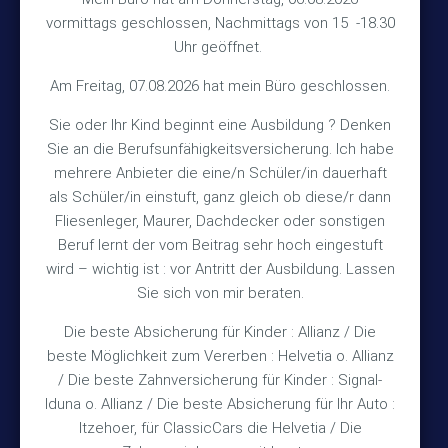
vormittags geschlossen, Nachmittags von 15 -18.30
30890 Barsinghausen
Uhr geöffnet.
Kontakt
Am Freitag, 07.08.2026 hat mein Büro geschlossen.
Sie oder Ihr Kind beginnt eine Ausbildung ? Denken
+49 (5105) 1811
Sie an die Berufsunfähigkeitsversicherung. Ich habe
TEL
mehrere Anbieter die eine/n Schüler/in dauerhaft
+49 (5105) 2720
FAX
als Schüler/in einstuft, ganz gleich ob diese/r dann
vmh1a@web.de
MAIL
Fliesenleger, Maurer, Dachdecker oder sonstigen
Beruf lernt der vom Beitrag sehr hoch eingestuft
Bürozeiten
wird – wichtig ist : vor Antritt der Ausbildung. Lassen
Sie sich von mir beraten.
Die beste Absicherung für Kinder : Allianz / Die
Mo – Fr 10:15 – 12:00 Uhr
beste Möglichkeit zum Vererben : Helvetia o. Allianz
Mo & Do 15:30 – 18:00 Uhr
/ Die beste Zahnversicherung für Kinder : Signal-
und nach Vereinbarung
Iduna o. Allianz / Die beste Absicherung für Ihr Auto :
Itzehoer, für ClassicCars die Helvetia / Die