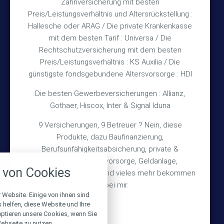
Zahnversicherung mit besten
Rechtliches
Preis/Leistungsverhältnis und Altersrückstellung :
Hallesche oder ARAG / Die private Krankenkasse
Impressum
mit dem besten Tarif : Universa / Die
Rechtschutzversicherung mit dem besten
Datenschutz
Preis/Leistungsverhältnis : KS Auxilia / Die
Erstinformation
günstigste fondsgebundene Altersvorsorge : HDI
Die besten Gewerbeversicherungen : Allianz,
Wichtiges
Gothaer, Hiscox, Inter & Signal Iduna
9 Versicherungen, 9 Betreuer ? Nein, diese
Über mich
Produkte, dazu Baufinanzierung,
Bedarfsermittlung
Berufsunfähigkeitsabsicherung, private &
nstellungen
betriebliche Altersvorsorge, Geldanlage,
Schadensmeldung
von Cookies
Gebäudeversicherung und vieles mehr bekommen
über alle verwendeten Cookies und
chkeit folgende Kategorien zu
Sie bei mir.
r zu blockieren.
 Website. Einige von ihnen sind
© 2026 Versicherungsmakler Haberkamp GmbH
helfen, diese Website und Ihre
eptieren unsere Cookies, wenn Sie
Notwendig
Made with
❤
Makler Homepages
ebseite zu nutzen.