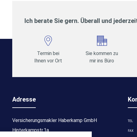
Ich berate Sie gern. Überall und jederzei
Termin bei
Sie kommen zu
Ihnen vor Ort
mir ins Büro
Adresse
Ko
Versicherungsmakler Haberkamp GmbH
TEL
stellungen
Hinterkampstr.1a
FAX
rwendeten Cookies und Skripte. Sie haben die