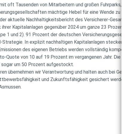
 mit oft Tausenden von Mitarbeitern und großen Fuhrparks, sonde
herungsgesellschaften mächtige Hebel für eine Wende zu mehr N
e der aktuelle Nachhaltigkeitsbericht des Versicherer-Gesamtve
 ihrer Kapitalanlagen gegenüber 2024 um ganze 23 Prozent auf
cope 1 und 2). 91 Prozent der deutschen Versicherungsgesellscha
Strategie. In explizit nachhaltigen Kapitalanlagen stecken der
Emissionen des eigenen Betriebs werden vollständig kompensier
to-Quote von 10 auf 19 Prozent im vergangenen Jahr. Die E-Lade
e sogar um 50 Prozent aufgestockt.
toren übernehmen wir Verantwortung und halten auch bei Gegenw
ttbewerbsfähigkeit und Zukunftsfähigkeit gesichert werden“, u
 Asmussen.