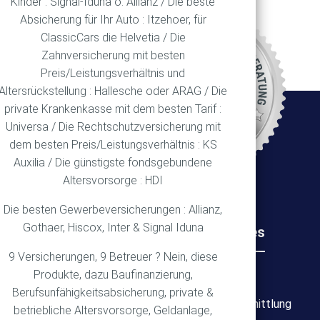
Kinder : Signal-Iduna o. Allianz / Die beste
Absicherung für Ihr Auto : Itzehoer, für
ClassicCars die Helvetia / Die
REN
Zahnversicherung mit besten
Preis/Leistungsverhältnis und
Altersrückstellung : Hallesche oder ARAG / Die
private Krankenkasse mit dem besten Tarif :
Ort
Universa / Die Rechtschutzversicherung mit
dem besten Preis/Leistungsverhältnis : KS
Auxilia / Die günstigste fondsgebundene
Altersvorsorge : HDI
Die besten Gewerbeversicherungen : Allianz,
Gothaer, Hiscox, Inter & Signal Iduna
Rechtliches
Wichtiges
9 Versicherungen, 9 Betreuer ? Nein, diese
Produkte, dazu Baufinanzierung,
Impressum
Über mich
Berufsunfähigkeitsabsicherung, private &
Datenschutz
Bedarfsermittlung
betriebliche Altersvorsorge, Geldanlage,