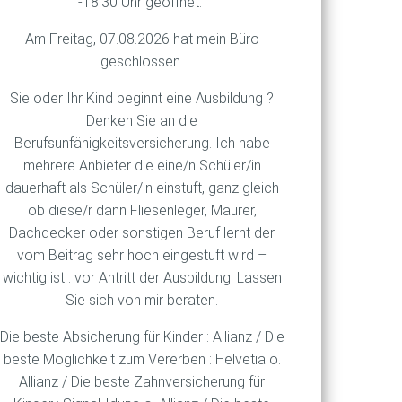
-18.30 Uhr geöffnet.
rn auch und vor allem als
achhaltigkeit an der Hand.
Am Freitag, 07.08.2026 hat mein Büro
rbands GDV zeigt.
geschlossen.
 nunmehr 47 Tonnen pro
Sie oder Ihr Kind beginnt eine Ausbildung ?
ften verfolgen mit ihren
Denken Sie an die
zeit etwa zehn Prozent der
Berufsunfähigkeitsversicherung. Ich habe
t – und sinken auch dank
mehrere Anbieter die eine/n Schüler/in
infrastruktur für die
dauerhaft als Schüler/in einstuft, ganz gleich
ob diese/r dann Fliesenleger, Maurer,
ind strategisch an diesem
Dachdecker oder sonstigen Beruf lernt der
nterstreicht GDV-
vom Beitrag sehr hoch eingestuft wird –
wichtig ist : vor Antritt der Ausbildung. Lassen
Sie sich von mir beraten.
Die beste Absicherung für Kinder : Allianz / Die
beste Möglichkeit zum Vererben : Helvetia o.
Allianz / Die beste Zahnversicherung für