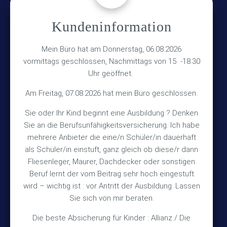
Kundeninformation
Versicherungsmakler Haberkamp GmbH
Hinterkampstr.1a
Mein Büro hat am Donnerstag, 06.08.2026
vormittags geschlossen, Nachmittags von 15 -18.30
30890 Barsinghausen
Uhr geöffnet.
Kontakt
Am Freitag, 07.08.2026 hat mein Büro geschlossen.
Sie oder Ihr Kind beginnt eine Ausbildung ? Denken
+49 (5105) 1811
Sie an die Berufsunfähigkeitsversicherung. Ich habe
TEL
mehrere Anbieter die eine/n Schüler/in dauerhaft
+49 (5105) 2720
FAX
als Schüler/in einstuft, ganz gleich ob diese/r dann
vmh1a@web.de
MAIL
Fliesenleger, Maurer, Dachdecker oder sonstigen
Beruf lernt der vom Beitrag sehr hoch eingestuft
Bürozeiten
wird – wichtig ist : vor Antritt der Ausbildung. Lassen
Sie sich von mir beraten.
Die beste Absicherung für Kinder : Allianz / Die
Mo – Fr 10:15 – 12:00 Uhr