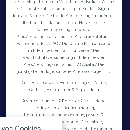
beste Möglichkeit zum Vererben : Helvetia o. Allianz
Mo & Do 15:30 – 18:00 Uhr
/ Die beste Zahnversicherung für Kinder : Signal-
und nach Vereinbarung
Iduna o. Allianz / Die beste Absicherung für Ihr Auto :
Itzehoer, für ClassicCars die Helvetia / Die
Zahnversicherung mit besten
Rechtliches
Preis/Leistungsverhältnis und Altersrückstellung :
Hallesche oder ARAG / Die private Krankenkasse
Impressum
mit dem besten Tarif : Universa / Die
Rechtschutzversicherung mit dem besten
Datenschutz
Preis/Leistungsverhältnis : KS Auxilia / Die
Erstinformation
günstigste fondsgebundene Altersvorsorge : HDI
Die besten Gewerbeversicherungen : Allianz,
Wichtiges
Gothaer, Hiscox, Inter & Signal Iduna
9 Versicherungen, 9 Betreuer ? Nein, diese
Über mich
Produkte, dazu Baufinanzierung,
Bedarfsermittlung
Berufsunfähigkeitsabsicherung, private &
nstellungen
betriebliche Altersvorsorge, Geldanlage,
Schadensmeldung
von Cookies
Gebäudeversicherung und vieles mehr bekommen
über alle verwendeten Cookies und