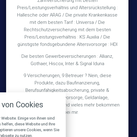
Zahnversicherung mit besten
Rechtliches
Preis/Leistungsverhältnis und Altersrückstellung :
Hallesche oder ARAG / Die private Krankenkasse
mit dem besten Tarif : Universa / Die
Impressum
Rechtschutzversicherung mit dem besten
Preis/Leistungsverhältnis : KS Auxilia / Die
Datenschutz
günstigste fondsgebundene Altersvorsorge : HDI
Erstinformation
Die besten Gewerbeversicherungen : Allianz,
Gothaer, Hiscox, Inter & Signal Iduna
Wichtiges
9 Versicherungen, 9 Betreuer ? Nein, diese
Produkte, dazu Baufinanzierung,
Über mich
Berufsunfähigkeitsabsicherung, private &
nstellungen
Bedarfsermittlung
betriebliche Altersvorsorge, Geldanlage,
von Cookies
Schadensmeldung
Gebäudeversicherung und vieles mehr bekommen
über alle verwendeten Cookies und
chkeit folgende Kategorien zu
Sie bei mir.
r zu blockieren.
 Website. Einige von ihnen sind
helfen, diese Website und Ihre
© 2026 Versicherungsmakler Haberkamp GmbH
eptieren unsere Cookies, wenn Sie
Notwendig
ebseite zu nutzen.