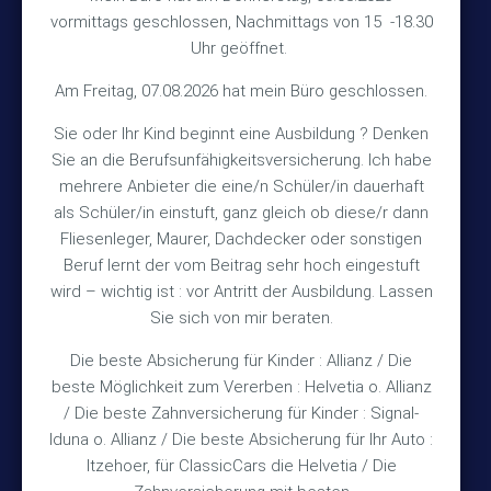
Hinterkampstr.1a
vormittags geschlossen, Nachmittags von 15 -18.30
Uhr geöffnet.
30890 Barsinghausen
Am Freitag, 07.08.2026 hat mein Büro geschlossen.
Kontakt
Sie oder Ihr Kind beginnt eine Ausbildung ? Denken
Sie an die Berufsunfähigkeitsversicherung. Ich habe
+49 (5105) 1811
TEL
mehrere Anbieter die eine/n Schüler/in dauerhaft
als Schüler/in einstuft, ganz gleich ob diese/r dann
+49 (5105) 2720
FAX
Fliesenleger, Maurer, Dachdecker oder sonstigen
vmh1a@web.de
MAIL
Beruf lernt der vom Beitrag sehr hoch eingestuft
wird – wichtig ist : vor Antritt der Ausbildung. Lassen
Bürozeiten
Sie sich von mir beraten.
Die beste Absicherung für Kinder : Allianz / Die
Mo – Fr 10:15 – 12:00 Uhr
beste Möglichkeit zum Vererben : Helvetia o. Allianz
/ Die beste Zahnversicherung für Kinder : Signal-
Mo & Do 15:30 – 18:00 Uhr
Iduna o. Allianz / Die beste Absicherung für Ihr Auto :
und nach Vereinbarung
Itzehoer, für ClassicCars die Helvetia / Die