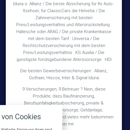
und nach Vereinbarung
Iduna o. Allianz / Die beste Absicherung für Ihr Auto :
Itzehoer, für ClassicCars die Helvetia / Die
Zahnversicherung mit besten
Rechtliches
Preis/Leistungsverhältnis und Altersrückstellung :
Hallesche oder ARAG / Die private Krankenkasse
Impressum
mit dem besten Tarif : Universa / Die
Rechtschutzversicherung mit dem besten
Datenschutz
Preis/Leistungsverhältnis : KS Auxilia / Die
Erstinformation
günstigste fondsgebundene Altersvorsorge : HDI
Die besten Gewerbeversicherungen : Allianz,
Wichtiges
Gothaer, Hiscox, Inter & Signal Iduna
9 Versicherungen, 9 Betreuer ? Nein, diese
Über mich
Produkte, dazu Baufinanzierung,
Bedarfsermittlung
Berufsunfähigkeitsabsicherung, private &
nstellungen
betriebliche Altersvorsorge, Geldanlage,
Schadensmeldung
von Cookies
Gebäudeversicherung und vieles mehr bekommen
über alle verwendeten Cookies und
chkeit folgende Kategorien zu
Sie bei mir.
r zu blockieren.
 Website. Einige von ihnen sind