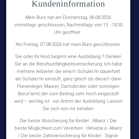
Kundeninformation
Versicherungsmakler Haberkamp GmbH
Hinterkampstr.1a
Mein Büro hat am Donnerstag, 06.08.2026
vormittags geschlossen, Nachmittags von 15 -18.30
30890 Barsinghausen
Uhr geöffnet.
Kontakt
Am Freitag, 07.08.2026 hat mein Büro geschlossen.
Sie oder Ihr Kind beginnt eine Ausbildung ? Denken
+49 (5105) 1811
Sie an die Berufsunfähigkeitsversicherung. Ich habe
TEL
mehrere Anbieter die eine/n Schüler/in dauerhaft
+49 (5105) 2720
FAX
als Schüler/in einstuft, ganz gleich ob diese/r dann
vmh1a@web.de
MAIL
Fliesenleger, Maurer, Dachdecker oder sonstigen
Beruf lernt der vom Beitrag sehr hoch eingestuft
Bürozeiten
wird – wichtig ist : vor Antritt der Ausbildung. Lassen
Sie sich von mir beraten.
Die beste Absicherung für Kinder : Allianz / Die
Mo – Fr 10:15 – 12:00 Uhr
beste Möglichkeit zum Vererben : Helvetia o. Allianz
Mo & Do 15:30 – 18:00 Uhr
/ Die beste Zahnversicherung für Kinder : Signal-