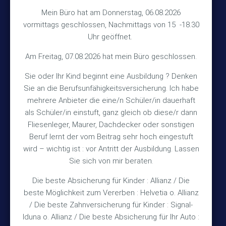
Hinterkampstr.1a
Mein Büro hat am Donnerstag, 06.08.2026
vormittags geschlossen, Nachmittags von 15 -18.30
30890 Barsinghausen
Uhr geöffnet.
Kontakt
Am Freitag, 07.08.2026 hat mein Büro geschlossen.
Sie oder Ihr Kind beginnt eine Ausbildung ? Denken
+49 (5105) 1811
Sie an die Berufsunfähigkeitsversicherung. Ich habe
TEL
mehrere Anbieter die eine/n Schüler/in dauerhaft
+49 (5105) 2720
FAX
als Schüler/in einstuft, ganz gleich ob diese/r dann
vmh1a@web.de
MAIL
Fliesenleger, Maurer, Dachdecker oder sonstigen
Beruf lernt der vom Beitrag sehr hoch eingestuft
Bürozeiten
wird – wichtig ist : vor Antritt der Ausbildung. Lassen
Sie sich von mir beraten.
Die beste Absicherung für Kinder : Allianz / Die
Mo – Fr 10:15 – 12:00 Uhr
beste Möglichkeit zum Vererben : Helvetia o. Allianz
Mo & Do 15:30 – 18:00 Uhr
/ Die beste Zahnversicherung für Kinder : Signal-
und nach Vereinbarung
Iduna o. Allianz / Die beste Absicherung für Ihr Auto :