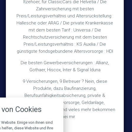
Itzehoer, für ClassicCars die Helvetia / Die
Zahnversicherung mit besten
Rechtliches
Preis/Leistungsverhältnis und Altersrückstellung :
Hallesche oder ARAG / Die private Krankenkasse
Impressum
mit dem besten Tarif : Universa / Die
Rechtschutzversicherung mit dem besten
Datenschutz
Preis/Leistungsverhältnis : KS Auxilia / Die
Erstinformation
günstigste fondsgebundene Altersvorsorge : HDI
Die besten Gewerbeversicherungen : Allianz,
Wichtiges
Gothaer, Hiscox, Inter & Signal Iduna
9 Versicherungen, 9 Betreuer ? Nein, diese
Über mich
Produkte, dazu Baufinanzierung,
Bedarfsermittlung
Berufsunfähigkeitsabsicherung, private &
nstellungen
betriebliche Altersvorsorge, Geldanlage,
Schadensmeldung
von Cookies
Gebäudeversicherung und vieles mehr bekommen
über alle verwendeten Cookies und
chkeit folgende Kategorien zu
Sie bei mir.
r zu blockieren.
 Website. Einige von ihnen sind
© 2026 Versicherungsmakler Haberkamp GmbH
helfen, diese Website und Ihre