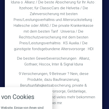
und nach Vereinbarung
Iduna o. Allianz / Die beste Absicherung für Ihr Auto :
Itzehoer, für ClassicCars die Helvetia / Die
Zahnversicherung mit besten
Rechtliches
Preis/Leistungsverhältnis und Altersrückstellung :
Hallesche oder ARAG / Die private Krankenkasse
Impressum
mit dem besten Tarif : Universa / Die
Rechtschutzversicherung mit dem besten
Datenschutz
Preis/Leistungsverhältnis : KS Auxilia / Die
Erstinformation
günstigste fondsgebundene Altersvorsorge : HDI
Die besten Gewerbeversicherungen : Allianz,
Wichtiges
Gothaer, Hiscox, Inter & Signal Iduna
9 Versicherungen, 9 Betreuer ? Nein, diese
Über mich
Produkte, dazu Baufinanzierung,
Bedarfsermittlung
Berufsunfähigkeitsabsicherung, private &
nstellungen
betriebliche Altersvorsorge, Geldanlage,
Schadensmeldung
von Cookies
Gebäudeversicherung und vieles mehr bekommen
über alle verwendeten Cookies und
chkeit folgende Kategorien zu
Sie bei mir.
r zu blockieren.
 Website. Einige von ihnen sind