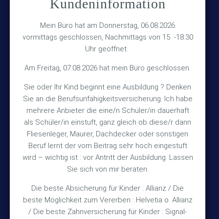
Kundeninformation
Versicherungsmakler Haberkamp GmbH
Hinterkampstr.1a
Mein Büro hat am Donnerstag, 06.08.2026
vormittags geschlossen, Nachmittags von 15 -18.30
30890 Barsinghausen
Uhr geöffnet.
Kontakt
Am Freitag, 07.08.2026 hat mein Büro geschlossen.
Sie oder Ihr Kind beginnt eine Ausbildung ? Denken
+49 (5105) 1811
Sie an die Berufsunfähigkeitsversicherung. Ich habe
TEL
mehrere Anbieter die eine/n Schüler/in dauerhaft
+49 (5105) 2720
FAX
als Schüler/in einstuft, ganz gleich ob diese/r dann
vmh1a@web.de
MAIL
Fliesenleger, Maurer, Dachdecker oder sonstigen
Beruf lernt der vom Beitrag sehr hoch eingestuft
Bürozeiten
wird – wichtig ist : vor Antritt der Ausbildung. Lassen
Sie sich von mir beraten.
Die beste Absicherung für Kinder : Allianz / Die
Mo – Fr 10:15 – 12:00 Uhr
beste Möglichkeit zum Vererben : Helvetia o. Allianz
Mo & Do 15:30 – 18:00 Uhr
/ Die beste Zahnversicherung für Kinder : Signal-