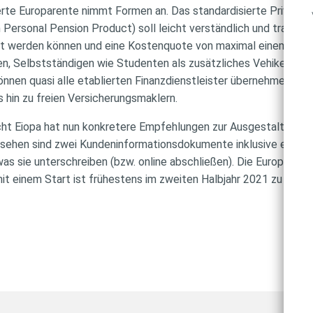
iierte Europarente nimmt Formen an. Das standardisierte Privat
rsonal Pension Product) soll leicht verständlich und transparen
t werden können und eine Kostenquote von maximal einem Proze
n, Selbstständigen wie Studenten als zusätzliches Vehikel zur 
önnen quasi alle etablierten Finanzdienstleister übernehmen, v
 hin zu freien Versicherungsmaklern.
cht Eiopa hat nun konkretere Empfehlungen zur Ausgestaltung g
sehen sind zwei Kundeninformationsdokumente inklusive eines Ri
as sie unterschreiben (bzw. online abschließen). Die Europarent
it einem Start ist frühestens im zweiten Halbjahr 2021 zu rechn