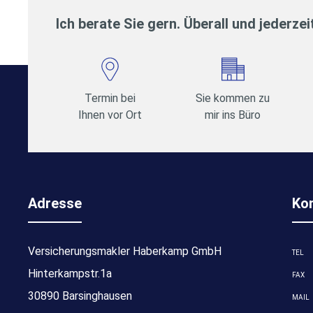
Ich berate Sie gern. Überall und jederzei
Termin bei
Sie kommen zu
Ihnen vor Ort
mir ins Büro
Adresse
Ko
Versicherungsmakler Haberkamp GmbH
TEL
Hinterkampstr.1a
FAX
30890 Barsinghausen
MAIL