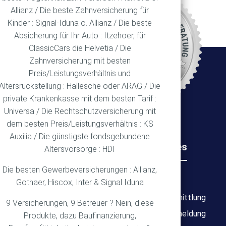
Allianz / Die beste Zahnversicherung für
REN
Kinder : Signal-Iduna o. Allianz / Die beste
Absicherung für Ihr Auto : Itzehoer, für
ClassicCars die Helvetia / Die
Zahnversicherung mit besten
Ort
Preis/Leistungsverhältnis und
Altersrückstellung : Hallesche oder ARAG / Die
private Krankenkasse mit dem besten Tarif :
Universa / Die Rechtschutzversicherung mit
dem besten Preis/Leistungsverhältnis : KS
Auxilia / Die günstigste fondsgebundene
Rechtliches
Wichtiges
Altersvorsorge : HDI
Die besten Gewerbeversicherungen : Allianz,
Impressum
Über mich
Gothaer, Hiscox, Inter & Signal Iduna
Datenschutz
Bedarfsermittlung
9 Versicherungen, 9 Betreuer ? Nein, diese
Erstinformation
Schadensmeldung
Produkte, dazu Baufinanzierung,