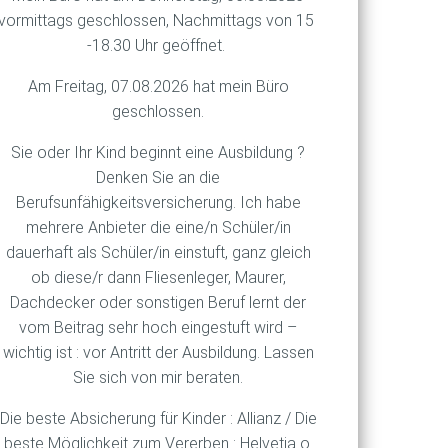
vorsorgeprodukt mit dem
vormittags geschlossen, Nachmittags von 15
t sein, digital
-18.30 Uhr geöffnet.
nt aufweisen. Damit soll es
Am Freitag, 07.08.2026 hat mein Büro
privaten Altersvorsorge
geschlossen.
on Banken und Versicherungen
Sie oder Ihr Kind beginnt eine Ausbildung ?
Denken Sie an die
egeben, vor allem zu den
Berufsunfähigkeitsversicherung. Ich habe
siko-Indikators, damit die
mehrere Anbieter die eine/n Schüler/in
e muss noch einige
dauerhaft als Schüler/in einstuft, ganz gleich
en.
ob diese/r dann Fliesenleger, Maurer,
Dachdecker oder sonstigen Beruf lernt der
vom Beitrag sehr hoch eingestuft wird –
wichtig ist : vor Antritt der Ausbildung. Lassen
Sie sich von mir beraten.
Die beste Absicherung für Kinder : Allianz / Die
beste Möglichkeit zum Vererben : Helvetia o.