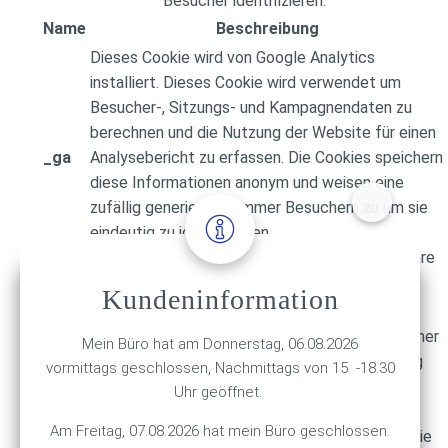
Besucher identifizieren.
Name
Beschreibung
Dieses Cookie wird von Google Analytics
installiert. Dieses Cookie wird verwendet um
Besucher-, Sitzungs- und Kampagnendaten zu
berechnen und die Nutzung der Website für einen
_ga
Analysebericht zu erfassen. Die Cookies speichern
diese Informationen anonym und weisen eine
zufällig generierte Nummer Besuchern zu um sie
eindeutig zu identifizieren.
Anbieter
Google Inc.
Typ
Cookie
Laufzeit
2 Jahre
Dieses Cookie wird von Google Analytics
Kundeninformation
installiert. Das Cookie wird verwendet, um
Informationen darüber zu speichern, wie Besucher
Mein Büro hat am Donnerstag, 06.08.2026
eine Website nutzen und hilft bei der Erstellung
vormittags geschlossen, Nachmittags von 15 -18.30
eines Analyseberichts über den Zustand der
Uhr geöffnet.
_gid
Website. Die gesammelten Daten umfassen in
Am Freitag, 07.08.2026 hat mein Büro geschlossen.
anonymisierter Form die Anzahl der Besucher, die