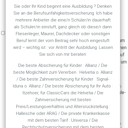
Website von der sie gekommen sind und die
Sie oder Ihr Kind beginnt eine Ausbildung ? Denken
besuchten Seiten.
Sie an die Berufsunfähigkeitsversicherung. Ich habe
Anbieter
Google Inc.
Typ
Cookie
Laufzeit
24
mehrere Anbieter die eine/n Schüler/in dauerhaft
Stunden
als Schüler/in einstuft, ganz gleich ob diese/r dann
Marketing
Fliesenleger, Maurer, Dachdecker oder sonstigen
Marketing Cookies werden für Werbung verwendet, um
Beruf lernt der vom Beitrag sehr hoch eingestuft
Besuchern relevante Anzeigen und Marketingkampagnen
wird – wichtig ist : vor Antritt der Ausbildung. Lassen
Sie sich von mir beraten.
bereitzustellen. Diese Cookies verfolgen Besucher auf
verschiedenen Websites und sammeln Informationen, um
Die beste Absicherung für Kinder : Allianz / Die
angepasste Anzeigen bereitzustellen.
beste Möglichkeit zum Vererben : Helvetia o. Allianz
Name
Beschreibung
/ Die beste Zahnversicherung für Kinder : Signal-
Google verwendet Cookies wie das NID-Cookie,
Iduna o. Allianz / Die beste Absicherung für Ihr Auto :
um Werbung in Google-Produkten wie der Google-
Itzehoer, für ClassicCars die Helvetia / Die
NID
Suche individuell anzupassen.
Zahnversicherung mit besten
Anbieter
Google Inc.
Typ
Cookie
Laufzeit
24
Preis/Leistungsverhältnis und Altersrückstellung :
Hallesche oder ARAG / Die private Krankenkasse
Stunden
mit dem besten Tarif : Universa / Die
Google verwendet Cookies wie das SID-Cookie,
Rechtschutzversicherung mit dem besten