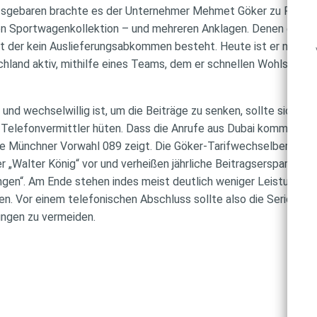
sgebaren brachte es der Unternehmer Mehmet Göker zu Reicht
hen Sportwagenkollektion – und mehreren Anklagen. Denen entzog
 mit der kein Auslieferungsabkommen besteht. Heute ist er nach
chland aktiv, mithilfe eines Teams, dem er schnellen Wohlstand v
 und wechselwillig ist, um die Beiträge zu senken, sollte sich vo
elefonvermittler hüten. Dass die Anrufe aus Dubai kommen, i
 die Münchner Vorwahl 089 zeigt. Die Göker-Tarifwechselberater 
der „Walter König“ vor und verheißen jährliche Beitragsersparniss
tungen“. Am Ende stehen indes meist deutlich weniger Leistungen
n. Vor einem telefonischen Abschluss sollte also die Seriositä
ngen zu vermeiden.