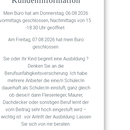
Kundeninformation
um und Ruhm, mehr als 1.000
 er sich mit einer
Mein Büro hat am Donnerstag, 06.08.2026
 seinem „Göker-Konzept“ von
vormittags geschlossen, Nachmittags von 15
erspricht („Lasst uns weiter
-18.30 Uhr geöffnet.
Am Freitag, 07.08.2026 hat mein Büro
r den vermeintlichen
geschlossen.
st anhand der Telefonnummer
Sie oder Ihr Kind beginnt eine Ausbildung ?
stellen sich gern mit Namen
Denken Sie an die
e von Tausenden Euro „auf
Berufsunfähigkeitsversicherung. Ich habe
 oder wesentlich höhere
mehrere Anbieter die eine/n Schüler/in
t des Beraters genau geprüft
dauerhaft als Schüler/in einstuft, ganz gleich
ob diese/r dann Fliesenleger, Maurer,
Dachdecker oder sonstigen Beruf lernt der
vom Beitrag sehr hoch eingestuft wird –
wichtig ist : vor Antritt der Ausbildung. Lassen
Sie sich von mir beraten.