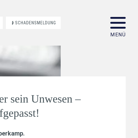
SCHADENSMELDUNG
ter sein Unwesen –
gepasst!
aberkamp
.