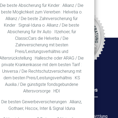
Die beste Absicherung für Kinder : Allianz / Die
beste Möglichkeit zum Vererben : Helvetia o.
Allianz / Die beste Zahnversicherung für
REN
Kinder : Signal-Iduna o. Allianz / Die beste
Absicherung für Ihr Auto : Itzehoer, für
ClassicCars die Helvetia / Die
Zahnversicherung mit besten
Ort
Preis/Leistungsverhältnis und
Altersrückstellung : Hallesche oder ARAG / Die
private Krankenkasse mit dem besten Tarif :
Universa / Die Rechtschutzversicherung mit
dem besten Preis/Leistungsverhältnis : KS
Auxilia / Die günstigste fondsgebundene
Rechtliches
Wichtiges
Altersvorsorge : HDI
Die besten Gewerbeversicherungen : Allianz,
Impressum
Über mich
Gothaer, Hiscox, Inter & Signal Iduna
Datenschutz
Bedarfsermittlung