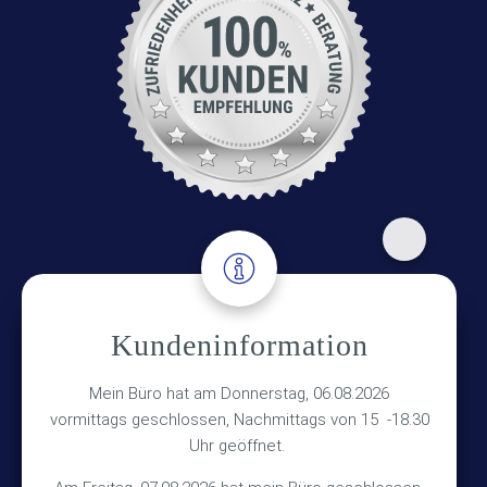
Adresse
Kundeninformation
Versicherungsmakler Haberkamp GmbH
Hinterkampstr.1a
Mein Büro hat am Donnerstag, 06.08.2026
vormittags geschlossen, Nachmittags von 15 -18.30
30890 Barsinghausen
Uhr geöffnet.
Kontakt