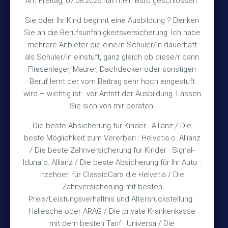
Am Freitag, 07.08.2026 hat mein Büro geschlossen.
Sie oder Ihr Kind beginnt eine Ausbildung ? Denken
+49 (5105) 1811
Sie an die Berufsunfähigkeitsversicherung. Ich habe
TEL
mehrere Anbieter die eine/n Schüler/in dauerhaft
+49 (5105) 2720
FAX
als Schüler/in einstuft, ganz gleich ob diese/r dann
vmh1a@web.de
MAIL
Fliesenleger, Maurer, Dachdecker oder sonstigen
Beruf lernt der vom Beitrag sehr hoch eingestuft
Bürozeiten
wird – wichtig ist : vor Antritt der Ausbildung. Lassen
Sie sich von mir beraten.
Die beste Absicherung für Kinder : Allianz / Die
Mo – Fr 10:15 – 12:00 Uhr
beste Möglichkeit zum Vererben : Helvetia o. Allianz
Mo & Do 15:30 – 18:00 Uhr
/ Die beste Zahnversicherung für Kinder : Signal-
und nach Vereinbarung
Iduna o. Allianz / Die beste Absicherung für Ihr Auto :
Itzehoer, für ClassicCars die Helvetia / Die
Zahnversicherung mit besten
Rechtliches
Preis/Leistungsverhältnis und Altersrückstellung :
Hallesche oder ARAG / Die private Krankenkasse
Impressum
mit dem besten Tarif : Universa / Die