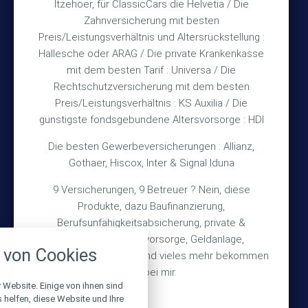
Itzehoer, für ClassicCars die Helvetia / Die
Zahnversicherung mit besten
Rechtliches
Preis/Leistungsverhältnis und Altersrückstellung :
Hallesche oder ARAG / Die private Krankenkasse
Impressum
mit dem besten Tarif : Universa / Die
Rechtschutzversicherung mit dem besten
Datenschutz
Preis/Leistungsverhältnis : KS Auxilia / Die
Erstinformation
günstigste fondsgebundene Altersvorsorge : HDI
Die besten Gewerbeversicherungen : Allianz,
Wichtiges
Gothaer, Hiscox, Inter & Signal Iduna
9 Versicherungen, 9 Betreuer ? Nein, diese
Über mich
Produkte, dazu Baufinanzierung,
Bedarfsermittlung
Berufsunfähigkeitsabsicherung, private &
nstellungen
betriebliche Altersvorsorge, Geldanlage,
Schadensmeldung
von Cookies
Gebäudeversicherung und vieles mehr bekommen
über alle verwendeten Cookies und
chkeit folgende Kategorien zu
Sie bei mir.
r zu blockieren.
 Website. Einige von ihnen sind
© 2026 Versicherungsmakler Haberkamp GmbH
helfen, diese Website und Ihre