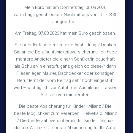
Hinterkampstr.1a
Mein Büro hat am Donnerstag, 06.08.2026
vormittags geschlossen, Nachmittags von 15 -18.30
30890 Barsinghausen
Uhr geöffnet.
Kontakt
Am Freitag, 07.08.2026 hat mein Büro geschlossen.
Sie oder Ihr Kind beginnt eine Ausbildung ? Denken
+49 (5105) 1811
Sie an die Berufsunfähigkeitsversicherung. Ich habe
TEL
mehrere Anbieter die eine/n Schüler/in dauerhaft
+49 (5105) 2720
FAX
als Schüler/in einstuft, ganz gleich ob diese/r dann
vmh1a@web.de
MAIL
Fliesenleger, Maurer, Dachdecker oder sonstigen
Beruf lernt der vom Beitrag sehr hoch eingestuft
Bürozeiten
wird – wichtig ist : vor Antritt der Ausbildung. Lassen
Sie sich von mir beraten.
Die beste Absicherung für Kinder : Allianz / Die
Mo – Fr 10:15 – 12:00 Uhr
beste Möglichkeit zum Vererben : Helvetia o. Allianz
Mo & Do 15:30 – 18:00 Uhr
/ Die beste Zahnversicherung für Kinder : Signal-
und nach Vereinbarung
Iduna o. Allianz / Die beste Absicherung für Ihr Auto :