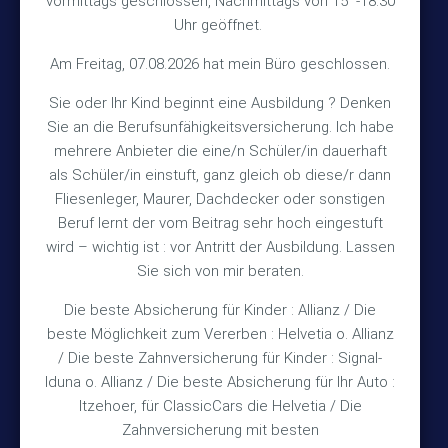
vormittags geschlossen, Nachmittags von 15 -18.30
30890 Barsinghausen
Uhr geöffnet.
Kontakt
Am Freitag, 07.08.2026 hat mein Büro geschlossen.
Sie oder Ihr Kind beginnt eine Ausbildung ? Denken
+49 (5105) 1811
Sie an die Berufsunfähigkeitsversicherung. Ich habe
TEL
mehrere Anbieter die eine/n Schüler/in dauerhaft
+49 (5105) 2720
FAX
als Schüler/in einstuft, ganz gleich ob diese/r dann
vmh1a@web.de
MAIL
Fliesenleger, Maurer, Dachdecker oder sonstigen
Beruf lernt der vom Beitrag sehr hoch eingestuft
Bürozeiten
wird – wichtig ist : vor Antritt der Ausbildung. Lassen
Sie sich von mir beraten.
Die beste Absicherung für Kinder : Allianz / Die
Mo – Fr 10:15 – 12:00 Uhr
beste Möglichkeit zum Vererben : Helvetia o. Allianz
Mo & Do 15:30 – 18:00 Uhr
/ Die beste Zahnversicherung für Kinder : Signal-
und nach Vereinbarung
Iduna o. Allianz / Die beste Absicherung für Ihr Auto :
Itzehoer, für ClassicCars die Helvetia / Die
Zahnversicherung mit besten
Rechtliches