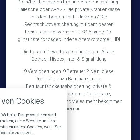
Preis/Leistungsverhältnis und Altersrückstellung :
Hallesche oder ARAG / Die private Krankenkasse
Impressum
mit dem besten Tarif : Universa / Die
Rechtschutzversicherung mit dem besten
Datenschutz
Preis/Leistungsverhältnis : KS Auxilia / Die
Erstinformation
günstigste fondsgebundene Altersvorsorge : HDI
Die besten Gewerbeversicherungen : Allianz,
Wichtiges
Gothaer, Hiscox, Inter & Signal Iduna
9 Versicherungen, 9 Betreuer ? Nein, diese
Über mich
Produkte, dazu Baufinanzierung,
Bedarfsermittlung
Berufsunfähigkeitsabsicherung, private &
nstellungen
betriebliche Altersvorsorge, Geldanlage,
Schadensmeldung
von Cookies
Gebäudeversicherung und vieles mehr bekommen
über alle verwendeten Cookies und
chkeit folgende Kategorien zu
Sie bei mir.
r zu blockieren.
 Website. Einige von ihnen sind
© 2026 Versicherungsmakler Haberkamp GmbH
helfen, diese Website und Ihre
eptieren unsere Cookies, wenn Sie
Notwendig
Made with
❤
Makler Homepages
ebseite zu nutzen.