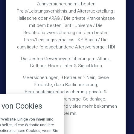
Zahnversicherung mit besten
Rechtliches
Preis/Leistungsverhältnis und Altersrückstellung :
Hallesche oder ARAG / Die private Krankenkasse
Impressum
mit dem besten Tarif : Universa / Die
Rechtschutzversicherung mit dem besten
Datenschutz
Preis/Leistungsverhältnis : KS Auxilia / Die
Erstinformation
günstigste fondsgebundene Altersvorsorge : HDI
Die besten Gewerbeversicherungen : Allianz,
Wichtiges
Gothaer, Hiscox, Inter & Signal Iduna
9 Versicherungen, 9 Betreuer ? Nein, diese
Über mich
Produkte, dazu Baufinanzierung,
Bedarfsermittlung
Berufsunfähigkeitsabsicherung, private &
nstellungen
betriebliche Altersvorsorge, Geldanlage,
Schadensmeldung
von Cookies
Gebäudeversicherung und vieles mehr bekommen
über alle verwendeten Cookies und
chkeit folgende Kategorien zu
Sie bei mir.
r zu blockieren.
 Website. Einige von ihnen sind
© 2026 Versicherungsmakler Haberkamp GmbH
helfen, diese Website und Ihre
eptieren unsere Cookies, wenn Sie
Notwendig