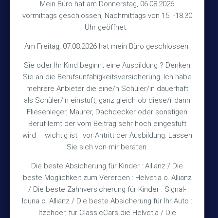
Hinterkampstr.1a
Mein Büro hat am Donnerstag, 06.08.2026
vormittags geschlossen, Nachmittags von 15 -18.30
30890 Barsinghausen
Uhr geöffnet.
Kontakt
Am Freitag, 07.08.2026 hat mein Büro geschlossen.
Sie oder Ihr Kind beginnt eine Ausbildung ? Denken
+49 (5105) 1811
Sie an die Berufsunfähigkeitsversicherung. Ich habe
TEL
mehrere Anbieter die eine/n Schüler/in dauerhaft
+49 (5105) 2720
FAX
als Schüler/in einstuft, ganz gleich ob diese/r dann
vmh1a@web.de
MAIL
Fliesenleger, Maurer, Dachdecker oder sonstigen
Beruf lernt der vom Beitrag sehr hoch eingestuft
Bürozeiten
wird – wichtig ist : vor Antritt der Ausbildung. Lassen
Sie sich von mir beraten.
Die beste Absicherung für Kinder : Allianz / Die
Mo – Fr 10:15 – 12:00 Uhr
beste Möglichkeit zum Vererben : Helvetia o. Allianz
Mo & Do 15:30 – 18:00 Uhr
/ Die beste Zahnversicherung für Kinder : Signal-
und nach Vereinbarung
Iduna o. Allianz / Die beste Absicherung für Ihr Auto :
Itzehoer, für ClassicCars die Helvetia / Die