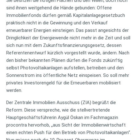
Sie besitzen die nötigen Flächen und den Willen, doch noch
sind ihnen weitgehend die Hände gebunden: Offene
Immobilienfonds dürfen gemäß Kapitalanlagegesetzbuch
praktisch nicht in die Gewinnung und den Verkauf
erneuerbarer Energien einsteigen. Das passt angesichts der
Dringlichkeit der Energiewende nicht mehr in die Zeit und soll
sich nun mit dem Zukunftsfinanzierungsgesetz, dessen
Referentenentwurf kürzlich vorgestellt wurde, ändern. Nach
den bisher bekannten Plänen dürfen die Fonds zukünftig
selbst Photovoltaikanlagen aufstellen, betreiben und den
Sonnenstrom ins öffentliche Netz einspeisen. So soll mehr
privates Investorengeld für die Erneuerbaren mobilisiert
werden.
Der Zentrale Immobilien Ausschuss (ZIA) begrüßt die
Reform. Diese verspreche, wie die stellvertretende
Hauptgeschäftsführerin Aygül Öskan im Fachmagazin
procontra hervorhob, „aus Sicht der Immobilienwirtschaft
einen echten Push für den Betrieb von Photovoltaikanlagen“.
Nun müsse noch die 10-Prozent-Obergrenze im