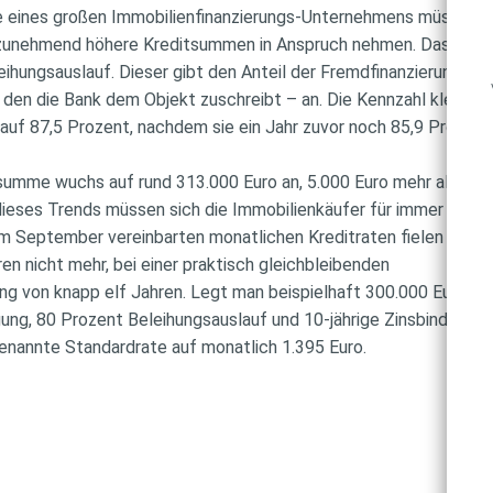
e eines großen Immobilienfinanzierungs-Unternehmens müssen
zunehmend höhere Kreditsummen in Anspruch nehmen. Das zeig
eihungsauslauf. Dieser gibt den Anteil der Fremdfinanzierung am
den die Bank dem Objekt zuschreibt – an. Die Kennzahl kletter
auf 87,5 Prozent, nachdem sie ein Jahr zuvor noch 85,9 Prozen
tsumme wuchs auf rund 313.000 Euro an, 5.000 Euro mehr als im
ieses Trends müssen sich die Immobilienkäufer für immer läng
im September vereinbarten monatlichen Kreditraten fielen so
ren nicht mehr, bei einer praktisch gleichbleibenden
ung von knapp elf Jahren. Legt man beispielhaft 300.000 Euro
ung, 80 Prozent Beleihungsauslauf und 10-jährige Zinsbindung
genannte Standardrate auf monatlich 1.395 Euro.