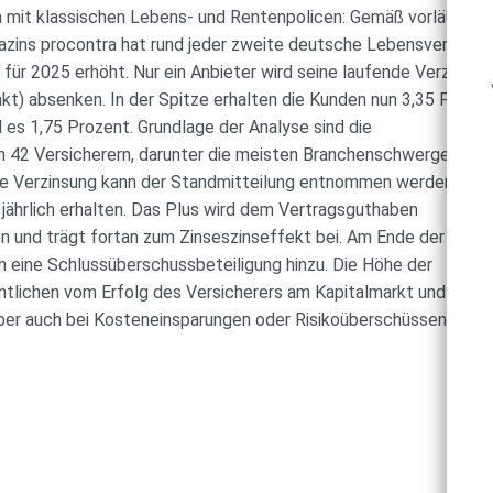
 mit klassischen Lebens- und Rentenpolicen: Gemäß vorläufige
ins procontra hat rund jeder zweite deutsche Lebensversiche
für 2025 erhöht. Nur ein Anbieter wird seine laufende Verzinsu
kt) absenken. In der Spitze erhalten die Kunden nun 3,35 Proze
 es 1,75 Prozent. Grundlage der Analyse sind die
n 42 Versicherern, darunter die meisten Branchenschwergewich
de Verzinsung kann der Standmitteilung entnommen werden, die
ährlich erhalten. Das Plus wird dem Vertragsguthaben
en und trägt fortan zum Zinseszinseffekt bei. Am Ende der
 eine Schlussüberschussbeteiligung hinzu. Die Höhe der
tlichen vom Erfolg des Versicherers am Kapitalmarkt und vom
aber auch bei Kosteneinsparungen oder Risikoüberschüssen kön