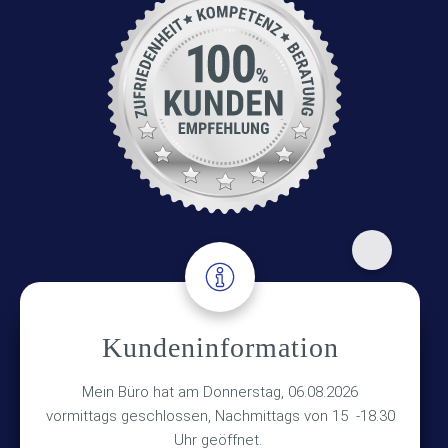
Adresse
Kundeninformation
Versicherungsmakler Haberkamp GmbH
Hinterkampstr.1a
Mein Büro hat am Donnerstag, 06.08.2026
vormittags geschlossen, Nachmittags von 15 -18.30
30890 Barsinghausen
Uhr geöffnet.