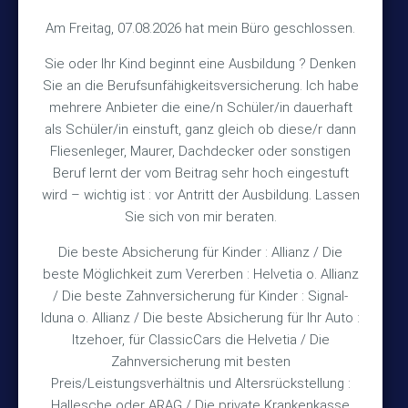
Kontakt
Am Freitag, 07.08.2026 hat mein Büro geschlossen.
Sie oder Ihr Kind beginnt eine Ausbildung ? Denken
+49 (5105) 1811
Sie an die Berufsunfähigkeitsversicherung. Ich habe
TEL
mehrere Anbieter die eine/n Schüler/in dauerhaft
+49 (5105) 2720
FAX
als Schüler/in einstuft, ganz gleich ob diese/r dann
vmh1a@web.de
MAIL
Fliesenleger, Maurer, Dachdecker oder sonstigen
Beruf lernt der vom Beitrag sehr hoch eingestuft
Bürozeiten
wird – wichtig ist : vor Antritt der Ausbildung. Lassen
Sie sich von mir beraten.
Die beste Absicherung für Kinder : Allianz / Die
Mo – Fr 10:15 – 12:00 Uhr
beste Möglichkeit zum Vererben : Helvetia o. Allianz
Mo & Do 15:30 – 18:00 Uhr
/ Die beste Zahnversicherung für Kinder : Signal-
und nach Vereinbarung
Iduna o. Allianz / Die beste Absicherung für Ihr Auto :
Itzehoer, für ClassicCars die Helvetia / Die
Zahnversicherung mit besten
Rechtliches
Preis/Leistungsverhältnis und Altersrückstellung :
Hallesche oder ARAG / Die private Krankenkasse