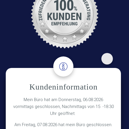
Adresse
Kundeninformation
Versicherungsmakler Haberkamp GmbH
Hinterkampstr.1a
Mein Büro hat am Donnerstag, 06.08.2026
vormittags geschlossen, Nachmittags von 15 -18.30
30890 Barsinghausen
Uhr geöffnet.
Kontakt
Am Freitag, 07.08.2026 hat mein Büro geschlossen.