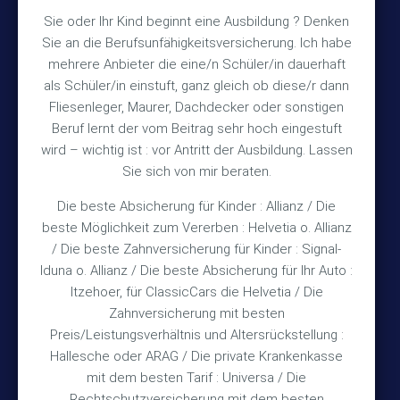
Sie oder Ihr Kind beginnt eine Ausbildung ? Denken
+49 (5105) 1811
Sie an die Berufsunfähigkeitsversicherung. Ich habe
TEL
mehrere Anbieter die eine/n Schüler/in dauerhaft
+49 (5105) 2720
FAX
als Schüler/in einstuft, ganz gleich ob diese/r dann
vmh1a@web.de
MAIL
Fliesenleger, Maurer, Dachdecker oder sonstigen
Beruf lernt der vom Beitrag sehr hoch eingestuft
Bürozeiten
wird – wichtig ist : vor Antritt der Ausbildung. Lassen
Sie sich von mir beraten.
Die beste Absicherung für Kinder : Allianz / Die
Mo – Fr 10:15 – 12:00 Uhr
beste Möglichkeit zum Vererben : Helvetia o. Allianz
Mo & Do 15:30 – 18:00 Uhr
/ Die beste Zahnversicherung für Kinder : Signal-
und nach Vereinbarung
Iduna o. Allianz / Die beste Absicherung für Ihr Auto :
Itzehoer, für ClassicCars die Helvetia / Die
Zahnversicherung mit besten
Rechtliches
Preis/Leistungsverhältnis und Altersrückstellung :
Hallesche oder ARAG / Die private Krankenkasse
Impressum
mit dem besten Tarif : Universa / Die
Rechtschutzversicherung mit dem besten