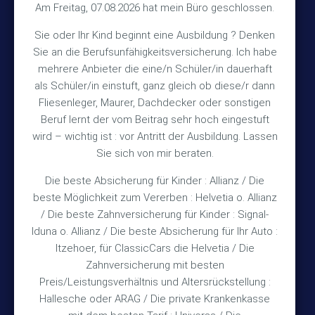
Am Freitag, 07.08.2026 hat mein Büro geschlossen.
Kontakt
Sie oder Ihr Kind beginnt eine Ausbildung ? Denken
Sie an die Berufsunfähigkeitsversicherung. Ich habe
+49 (5105) 1811
TEL
mehrere Anbieter die eine/n Schüler/in dauerhaft
als Schüler/in einstuft, ganz gleich ob diese/r dann
+49 (5105) 2720
FAX
Fliesenleger, Maurer, Dachdecker oder sonstigen
vmh1a@web.de
MAIL
Beruf lernt der vom Beitrag sehr hoch eingestuft
wird – wichtig ist : vor Antritt der Ausbildung. Lassen
Bürozeiten
Sie sich von mir beraten.
Die beste Absicherung für Kinder : Allianz / Die
Mo – Fr 10:15 – 12:00 Uhr
beste Möglichkeit zum Vererben : Helvetia o. Allianz
/ Die beste Zahnversicherung für Kinder : Signal-
Mo & Do 15:30 – 18:00 Uhr
Iduna o. Allianz / Die beste Absicherung für Ihr Auto :
und nach Vereinbarung
Itzehoer, für ClassicCars die Helvetia / Die
Zahnversicherung mit besten
Rechtliches
Preis/Leistungsverhältnis und Altersrückstellung :
Hallesche oder ARAG / Die private Krankenkasse