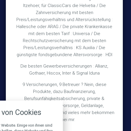
und nach Vereinbarung
Itzehoer, für ClassicCars die Helvetia / Die
Zahnversicherung mit besten
Rechtliches
Preis/Leistungsverhältnis und Altersrückstellung :
Hallesche oder ARAG / Die private Krankenkasse
mit dem besten Tarif : Universa / Die
Impressum
Rechtschutzversicherung mit dem besten
Preis/Leistungsverhältnis : KS Auxilia / Die
Datenschutz
günstigste fondsgebundene Altersvorsorge : HDI
Erstinformation
Die besten Gewerbeversicherungen : Allianz,
Gothaer, Hiscox, Inter & Signal Iduna
Wichtiges
9 Versicherungen, 9 Betreuer ? Nein, diese
Produkte, dazu Baufinanzierung,
Über mich
Berufsunfähigkeitsabsicherung, private &
nstellungen
Bedarfsermittlung
betriebliche Altersvorsorge, Geldanlage,
von Cookies
Schadensmeldung
Gebäudeversicherung und vieles mehr bekommen
über alle verwendeten Cookies und
chkeit folgende Kategorien zu
Sie bei mir.
r zu blockieren.
 Website. Einige von ihnen sind
helfen, diese Website und Ihre