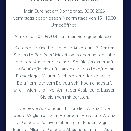
Versicherungsmakler Haberkamp GmbH
Mein Büro hat am Donnerstag, 06.08.2026
Hinterkampstr.1a
vormittags geschlossen, Nachmittags von 15 -18.30
Uhr geöffnet.
30890 Barsinghausen
Am Freitag, 07.08.2026 hat mein Büro geschlossen.
Kontakt
Sie oder Ihr Kind beginnt eine Ausbildung ? Denken
Sie an die Berufsunfähigkeitsversicherung. Ich habe
+49 (5105) 1811
TEL
mehrere Anbieter die eine/n Schüler/in dauerhaft
als Schüler/in einstuft, ganz gleich ob diese/r dann
+49 (5105) 2720
FAX
Fliesenleger, Maurer, Dachdecker oder sonstigen
vmh1a@web.de
MAIL
Beruf lernt der vom Beitrag sehr hoch eingestuft
wird – wichtig ist : vor Antritt der Ausbildung. Lassen
Bürozeiten
Sie sich von mir beraten.
Die beste Absicherung für Kinder : Allianz / Die
Mo – Fr 10:15 – 12:00 Uhr
beste Möglichkeit zum Vererben : Helvetia o. Allianz
/ Die beste Zahnversicherung für Kinder : Signal-
Mo & Do 15:30 – 18:00 Uhr
Iduna o. Allianz / Die beste Absicherung für Ihr Auto :