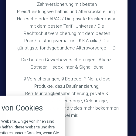
Zahnversicherung mit besten
Rechtliches
Preis/Leistungsverhältnis und Altersrückstellung :
Hallesche oder ARAG / Die private Krankenkasse
Impressum
mit dem besten Tarif : Universa / Die
Rechtschutzversicherung mit dem besten
Datenschutz
Preis/Leistungsverhältnis : KS Auxilia / Die
Erstinformation
günstigste fondsgebundene Altersvorsorge : HDI
Die besten Gewerbeversicherungen : Allianz,
Wichtiges
Gothaer, Hiscox, Inter & Signal Iduna
9 Versicherungen, 9 Betreuer ? Nein, diese
Über mich
Produkte, dazu Baufinanzierung,
Bedarfsermittlung
Berufsunfähigkeitsabsicherung, private &
nstellungen
betriebliche Altersvorsorge, Geldanlage,
Schadensmeldung
von Cookies
Gebäudeversicherung und vieles mehr bekommen
über alle verwendeten Cookies und
chkeit folgende Kategorien zu
Sie bei mir.
r zu blockieren.
 Website. Einige von ihnen sind
© 2026 Versicherungsmakler Haberkamp GmbH
helfen, diese Website und Ihre
eptieren unsere Cookies, wenn Sie
Notwendig