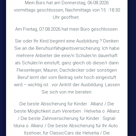
Hinterkampstr.1a
Mein Büro hat am Donnerstag, 06.08.2026
vormittags geschlossen, Nachmittags von 15 -18.30
30890 Barsinghausen
Uhr geöffnet.
Kontakt
Am Freitag, 07.08.2026 hat mein Büro geschlossen.
Sie oder Ihr Kind beginnt eine Ausbildung ? Denken
+49 (5105) 1811
Sie an die Berufsunfähigkeitsversicherung. Ich habe
TEL
mehrere Anbieter die eine/n Schüler/in dauerhaft
+49 (5105) 2720
FAX
als Schüler/in einstuft, ganz gleich ob diese/r dann
vmh1a@web.de
MAIL
Fliesenleger, Maurer, Dachdecker oder sonstigen
Beruf lernt der vom Beitrag sehr hoch eingestuft
Bürozeiten
wird – wichtig ist : vor Antritt der Ausbildung. Lassen
Sie sich von mir beraten.
Die beste Absicherung für Kinder : Allianz / Die
Mo – Fr 10:15 – 12:00 Uhr
beste Möglichkeit zum Vererben : Helvetia o. Allianz
Mo & Do 15:30 – 18:00 Uhr
/ Die beste Zahnversicherung für Kinder : Signal-
und nach Vereinbarung
Iduna o. Allianz / Die beste Absicherung für Ihr Auto :
Itzehoer, für ClassicCars die Helvetia / Die