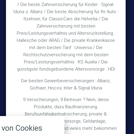
Mo & Do 15:30 – 18:00 Uhr
/ Die beste Zahnversicherung für Kinder : Signal-
und nach Vereinbarung
Iduna o. Allianz / Die beste Absicherung für Ihr Auto :
Itzehoer, für ClassicCars die Helvetia / Die
Zahnversicherung mit besten
Rechtliches
Preis/Leistungsverhältnis und Altersrückstellung :
Hallesche oder ARAG / Die private Krankenkasse
Impressum
mit dem besten Tarif : Universa / Die
Rechtschutzversicherung mit dem besten
Datenschutz
Preis/Leistungsverhältnis : KS Auxilia / Die
Erstinformation
günstigste fondsgebundene Altersvorsorge : HDI
Die besten Gewerbeversicherungen : Allianz,
Wichtiges
Gothaer, Hiscox, Inter & Signal Iduna
9 Versicherungen, 9 Betreuer ? Nein, diese
Über mich
Produkte, dazu Baufinanzierung,
Bedarfsermittlung
Berufsunfähigkeitsabsicherung, private &
nstellungen
betriebliche Altersvorsorge, Geldanlage,
Schadensmeldung
von Cookies
Gebäudeversicherung und vieles mehr bekommen
über alle verwendeten Cookies und