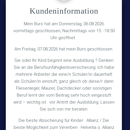
Kundeninformation
Versicherungsmakler Haberkamp GmbH
Hinterkampstr.1a
Mein Büro hat am Donnerstag, 06.08.2026
vormittags geschlossen, Nachmittags von 15 -18.30
30890 Barsinghausen
Uhr geöffnet.
Kontakt
Am Freitag, 07.08.2026 hat mein Büro geschlossen.
Sie oder Ihr Kind beginnt eine Ausbildung ? Denken
+49 (5105) 1811
Sie an die Berufsunfähigkeitsversicherung. Ich habe
TEL
mehrere Anbieter die eine/n Schüler/in dauerhaft
+49 (5105) 2720
FAX
als Schüler/in einstuft, ganz gleich ob diese/r dann
vmh1a@web.de
MAIL
Fliesenleger, Maurer, Dachdecker oder sonstigen
Beruf lernt der vom Beitrag sehr hoch eingestuft
Bürozeiten
wird – wichtig ist : vor Antritt der Ausbildung. Lassen
Sie sich von mir beraten.
Die beste Absicherung für Kinder : Allianz / Die
Mo – Fr 10:15 – 12:00 Uhr
beste Möglichkeit zum Vererben : Helvetia o. Allianz