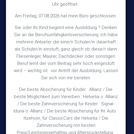
Uhr geöffnet.
Kontakt
Am Freitag, 07.08.2026 hat mein Büro geschlossen.
Sie oder Ihr Kind beginnt eine Ausbildung ? Denken
+49 (5105) 1811
Sie an die Berufsunfähigkeitsversicherung. Ich habe
TEL
mehrere Anbieter die eine/n Schüler/in dauerhaft
+49 (5105) 2720
FAX
als Schüler/in einstuft, ganz gleich ob diese/r dann
vmh1a@web.de
MAIL
Fliesenleger, Maurer, Dachdecker oder sonstigen
Beruf lernt der vom Beitrag sehr hoch eingestuft
Bürozeiten
wird – wichtig ist : vor Antritt der Ausbildung. Lassen
Sie sich von mir beraten.
Die beste Absicherung für Kinder : Allianz / Die
Mo – Fr 10:15 – 12:00 Uhr
beste Möglichkeit zum Vererben : Helvetia o. Allianz
Mo & Do 15:30 – 18:00 Uhr
/ Die beste Zahnversicherung für Kinder : Signal-
und nach Vereinbarung
Iduna o. Allianz / Die beste Absicherung für Ihr Auto :
Itzehoer, für ClassicCars die Helvetia / Die
Zahnversicherung mit besten
Rechtliches
Preis/Leistungsverhältnis und Altersrückstellung :