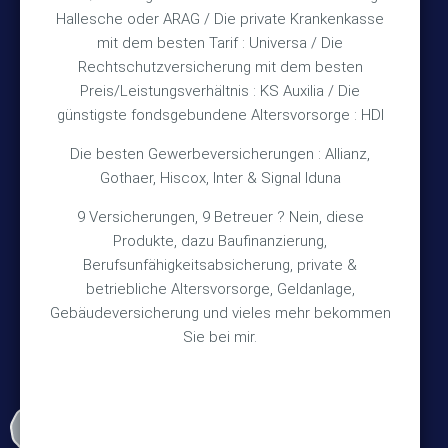
Hallesche oder ARAG / Die private Krankenkasse
Impressum
mit dem besten Tarif : Universa / Die
Rechtschutzversicherung mit dem besten
Datenschutz
Preis/Leistungsverhältnis : KS Auxilia / Die
Erstinformation
günstigste fondsgebundene Altersvorsorge : HDI
Die besten Gewerbeversicherungen : Allianz,
Wichtiges
Gothaer, Hiscox, Inter & Signal Iduna
9 Versicherungen, 9 Betreuer ? Nein, diese
Über mich
Produkte, dazu Baufinanzierung,
Bedarfsermittlung
Berufsunfähigkeitsabsicherung, private &
betriebliche Altersvorsorge, Geldanlage,
Schadensmeldung
Gebäudeversicherung und vieles mehr bekommen
Sie bei mir.
© 2026 Versicherungsmakler Haberkamp GmbH
Made with
❤
Makler Homepages