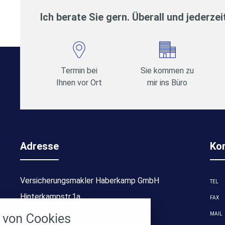
Ich berate Sie gern. Überall und jederzei
Termin bei
Sie kommen zu
Ihnen vor Ort
mir ins Büro
Adresse
Ko
Versicherungsmakler Haberkamp GmbH
TEL
stellungen
Hinterkampstr.1a
FAX
rwendeten Cookies und Skripte. Sie haben die
30890 Barsinghausen
MAIL
von Cookies
u akzeptieren oder zu blockieren.