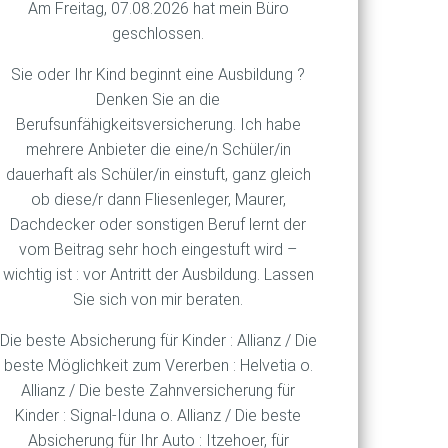
Am Freitag, 07.08.2026 hat mein Büro
ndesregierung in ihrem
geschlossen.
en sind bis auf das
Jahresmitte um 0,3 Prozent
Sie oder Ihr Kind beginnt eine Ausbildung ?
 Euro überstiegen haben.
Denken Sie an die
Berufsunfähigkeitsversicherung. Ich habe
 steigen. So sollen
mehrere Anbieter die eine/n Schüler/in
o Jahr kosten dürfte. Die
dauerhaft als Schüler/in einstuft, ganz gleich
n klettern. Aktuell liegen
ob diese/r dann Fliesenleger, Maurer,
 Gewerkschaftsbund nennt die
Dachdecker oder sonstigen Beruf lernt der
öchte, kann dies mit einer
vom Beitrag sehr hoch eingestuft wird –
wichtig ist : vor Antritt der Ausbildung. Lassen
Sie sich von mir beraten.
Die beste Absicherung für Kinder : Allianz / Die
beste Möglichkeit zum Vererben : Helvetia o.
Allianz / Die beste Zahnversicherung für
Kinder : Signal-Iduna o. Allianz / Die beste
Absicherung für Ihr Auto : Itzehoer, für