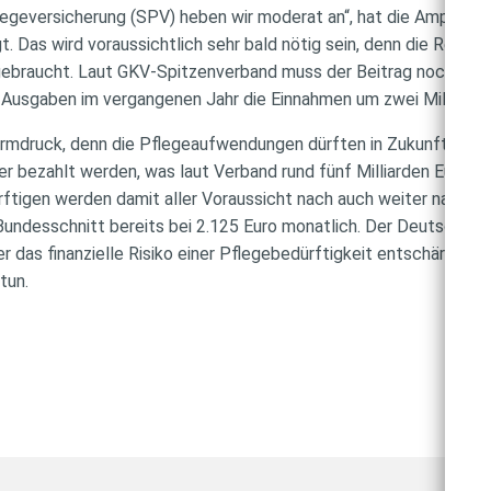
legeversicherung (SPV) heben wir moderat an“, hat die Ampel-Bu
. Das wird voraussichtlich sehr bald nötig sein, denn die Reserv
ebraucht. Laut GKV-Spitzenverband muss der Beitrag noch vor 
Ausgaben im vergangenen Jahr die Einnahmen um zwei Milliarden
mdruck, denn die Pflegeaufwendungen dürften in Zukunft weiter
r bezahlt werden, was laut Verband rund fünf Milliarden Euro pr
ftigen werden damit aller Voraussicht nach auch weiter nach obe
m Bundesschnitt bereits bei 2.125 Euro monatlich. Der Deutsche
r das finanzielle Risiko einer Pflegebedürftigkeit entschärfen m
tun.