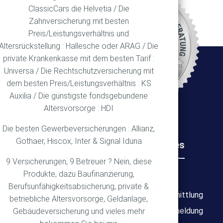
ClassicCars die Helvetia / Die
REN
Zahnversicherung mit besten
Preis/Leistungsverhältnis und
Altersrückstellung : Hallesche oder ARAG / Die
private Krankenkasse mit dem besten Tarif :
Ort
Universa / Die Rechtschutzversicherung mit
dem besten Preis/Leistungsverhältnis : KS
Auxilia / Die günstigste fondsgebundene
Altersvorsorge : HDI
Die besten Gewerbeversicherungen : Allianz,
Gothaer, Hiscox, Inter & Signal Iduna
Rechtliches
Wichtiges
9 Versicherungen, 9 Betreuer ? Nein, diese
Produkte, dazu Baufinanzierung,
Impressum
Über mich
Berufsunfähigkeitsabsicherung, private &
Datenschutz
Bedarfsermittlung
betriebliche Altersvorsorge, Geldanlage,
Erstinformation
Schadensmeldung
Gebäudeversicherung und vieles mehr