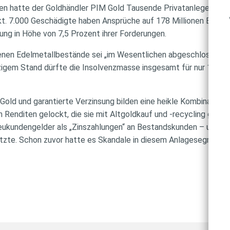
en hatte der Goldhändler PIM Gold Tausende Privatanleger ang
 7.000 Geschädigte haben Ansprüche auf 178 Millionen Euro an
ung in Höhe von 7,5 Prozent ihrer Forderungen.
nen Edelmetallbestände sei „im Wesentlichen abgeschlossen“, te
zigem Stand dürfte die Insolvenzmasse insgesamt für nur 15 bis
: Gold und garantierte Verzinsung bilden eine heikle Kombination
en Renditen gelockt, die sie mit Altgoldkauf und -recycling gener
eukundengelder als „Zinszahlungen“ an Bestandskunden – und au
latzte. Schon zuvor hatte es Skandale in diesem Anlagesegment