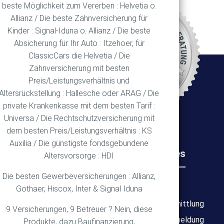
beste Möglichkeit zum Vererben : Helvetia o.
Allianz / Die beste Zahnversicherung für
REN
Kinder : Signal-Iduna o. Allianz / Die beste
Absicherung für Ihr Auto : Itzehoer, für
ClassicCars die Helvetia / Die
Zahnversicherung mit besten
Ort
Preis/Leistungsverhältnis und
Altersrückstellung : Hallesche oder ARAG / Die
private Krankenkasse mit dem besten Tarif :
Universa / Die Rechtschutzversicherung mit
dem besten Preis/Leistungsverhältnis : KS
Auxilia / Die günstigste fondsgebundene
Rechtliches
Wichtiges
Altersvorsorge : HDI
Die besten Gewerbeversicherungen : Allianz,
Impressum
Über mich
Gothaer, Hiscox, Inter & Signal Iduna
Datenschutz
Bedarfsermittlung
9 Versicherungen, 9 Betreuer ? Nein, diese
Erstinformation
Schadensmeldung
Produkte, dazu Baufinanzierung,