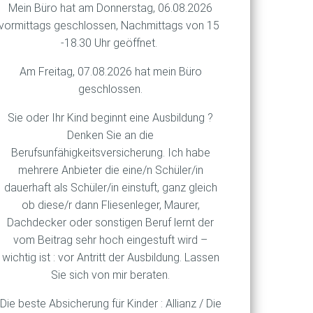
Mein Büro hat am Donnerstag, 06.08.2026
elockt und dann nach einem
vormittags geschlossen, Nachmittags von 15
gemeldet. Kürzlich erhielten
-18.30 Uhr geöffnet.
Am Freitag, 07.08.2026 hat mein Büro
ilte Insolvenzverwalter Dr.
geschlossen.
 20 Prozent der
Sie oder Ihr Kind beginnt eine Ausbildung ?
Denken Sie an die
. Die PIM-Gold-Drahtzieher
Berufsunfähigkeitsversicherung. Ich habe
ieren wollten. Tatsächlich
mehrere Anbieter die eine/n Schüler/in
f die Konten der Betrüger –
dauerhaft als Schüler/in einstuft, ganz gleich
 gegeben.
ob diese/r dann Fliesenleger, Maurer,
Dachdecker oder sonstigen Beruf lernt der
vom Beitrag sehr hoch eingestuft wird –
wichtig ist : vor Antritt der Ausbildung. Lassen
Sie sich von mir beraten.
Die beste Absicherung für Kinder : Allianz / Die