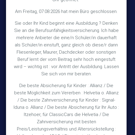
Kontakt
Am Freitag, 07.08.2026 hat mein Büro geschlossen.
Sie oder Ihr Kind beginnt eine Ausbildung ? Denken
+49 (5105) 1811
Sie an die Berufsunfähigkeitsversicherung. Ich habe
TEL
mehrere Anbieter die eine/n Schüler/in dauerhaft
+49 (5105) 2720
FAX
als Schüler/in einstuft, ganz gleich ob diese/r dann
vmh1a@web.de
MAIL
Fliesenleger, Maurer, Dachdecker oder sonstigen
Beruf lernt der vom Beitrag sehr hoch eingestuft
Bürozeiten
wird – wichtig ist : vor Antritt der Ausbildung. Lassen
Sie sich von mir beraten.
Die beste Absicherung für Kinder : Allianz / Die
Mo – Fr 10:15 – 12:00 Uhr
beste Möglichkeit zum Vererben : Helvetia o. Allianz
Mo & Do 15:30 – 18:00 Uhr
/ Die beste Zahnversicherung für Kinder : Signal-
und nach Vereinbarung
Iduna o. Allianz / Die beste Absicherung für Ihr Auto :
Itzehoer, für ClassicCars die Helvetia / Die
Zahnversicherung mit besten
Rechtliches
Preis/Leistungsverhältnis und Altersrückstellung :