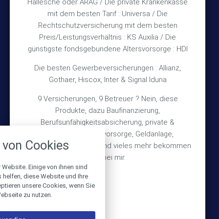
Hallesche oder ARAG / Die private Krankenkasse
Impressum
mit dem besten Tarif : Universa / Die
Rechtschutzversicherung mit dem besten
Datenschutz
Preis/Leistungsverhältnis : KS Auxilia / Die
Erstinformation
günstigste fondsgebundene Altersvorsorge : HDI
Die besten Gewerbeversicherungen : Allianz,
Wichtiges
Gothaer, Hiscox, Inter & Signal Iduna
9 Versicherungen, 9 Betreuer ? Nein, diese
Über mich
Produkte, dazu Baufinanzierung,
Bedarfsermittlung
Berufsunfähigkeitsabsicherung, private &
nstellungen
betriebliche Altersvorsorge, Geldanlage,
Schadensmeldung
von Cookies
Gebäudeversicherung und vieles mehr bekommen
über alle verwendeten Cookies und
chkeit folgende Kategorien zu
Sie bei mir.
r zu blockieren.
 Website. Einige von ihnen sind
© 2026 Versicherungsmakler Haberkamp GmbH
helfen, diese Website und Ihre
eptieren unsere Cookies, wenn Sie
Notwendig
Made with
❤
Makler Homepages
ebseite zu nutzen.
Performance