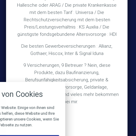
Hallesche oder ARAG / Die private Krankenkasse
mit dem besten Tarif : Universa / Die
Impressum
Rechtschutzversicherung mit dem besten
Preis/Leistungsverhältnis : KS Auxilia / Die
Datenschutz
günstigste fondsgebundene Altersvorsorge : HDI
Erstinformation
Die besten Gewerbeversicherungen : Allianz,
Gothaer, Hiscox, Inter & Signal Iduna
Wichtiges
9 Versicherungen, 9 Betreuer ? Nein, diese
Produkte, dazu Baufinanzierung,
Über mich
Berufsunfähigkeitsabsicherung, private &
nstellungen
Bedarfsermittlung
betriebliche Altersvorsorge, Geldanlage,
von Cookies
Schadensmeldung
Gebäudeversicherung und vieles mehr bekommen
über alle verwendeten Cookies und
chkeit folgende Kategorien zu
Sie bei mir.
r zu blockieren.
 Website. Einige von ihnen sind
helfen, diese Website und Ihre
© 2026 Versicherungsmakler Haberkamp GmbH
eptieren unsere Cookies, wenn Sie
Notwendig
ebseite zu nutzen.
Made with
❤
Makler Homepages
Performance