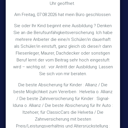
Uhr geöffnet.
30890 Barsinghausen
Am Freitag, 07.08.2026 hat mein Büro geschlossen.
Kontakt
Sie oder Ihr Kind beginnt eine Ausbildung ? Denken
Sie an die Berufsunfähigkeitsversicherung. Ich habe
+49 (5105) 1811
TEL
mehrere Anbieter die eine/n Schüler/in dauerhaft
als Schüler/in einstuft, ganz gleich ob diese/r dann
+49 (5105) 2720
FAX
Fliesenleger, Maurer, Dachdecker oder sonstigen
vmh1a@web.de
MAIL
Beruf lernt der vom Beitrag sehr hoch eingestuft
wird – wichtig ist : vor Antritt der Ausbildung. Lassen
Bürozeiten
Sie sich von mir beraten.
Die beste Absicherung für Kinder : Allianz / Die
Mo – Fr 10:15 – 12:00 Uhr
beste Möglichkeit zum Vererben : Helvetia o. Allianz
/ Die beste Zahnversicherung für Kinder : Signal-
Mo & Do 15:30 – 18:00 Uhr
Iduna o. Allianz / Die beste Absicherung für Ihr Auto :
und nach Vereinbarung
Itzehoer, für ClassicCars die Helvetia / Die
Zahnversicherung mit besten
Rechtliches
Preis/Leistungsverhältnis und Altersrückstellung :