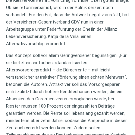
Die Riester-Rente hat, vorsichtig formuliert, kein gutes Image.
Ob sie reformierbar ist, wird in der Politik derzeit noch
verhandelt. Für den Fall, dass die Antwort negativ ausfällt, hat
der Versicherer-Gesamtverband GDV nun in einer
Arbeitsgruppe unter Federführung der Chefin der Allianz
Lebensversicherung, Katja de la Viña, einen
Alternativvorschlag erarbeitet.
Das Konzept soll vor allem Geringverdiener begünstigen: „Für
sie bietet ein einfaches, standardisiertes
Altersvorsorgeprodukt – die Bürgerrente – mit leicht
verständlicher attraktiver Förderung einen echten Mehrwert“,
betonen die Autoren. Attraktiver soll das Vorsorgesparen
nicht zuletzt durch höhere Renditechancen werden, die ein
Absenken des Garantieniveaus ermöglichen würde; bei
Riester müssen 100 Prozent der eingezahlten Beiträge
garantiert werden. Die Rente soll lebenslang gezahlt werden,
mindestens aber zehn Jahre, sodass die Ansprüche in dieser
Zeit auch vererbt werden können. Zudem sollen
Teilauszahlungen des zu Rentenbeginn angesparten Kapitals