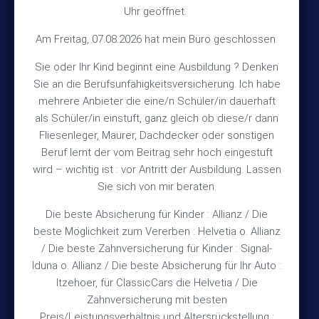
Uhr geöffnet.
Kontakt
Am Freitag, 07.08.2026 hat mein Büro geschlossen.
Sie oder Ihr Kind beginnt eine Ausbildung ? Denken
+49 (5105) 1811
Sie an die Berufsunfähigkeitsversicherung. Ich habe
TEL
mehrere Anbieter die eine/n Schüler/in dauerhaft
+49 (5105) 2720
FAX
als Schüler/in einstuft, ganz gleich ob diese/r dann
vmh1a@web.de
MAIL
Fliesenleger, Maurer, Dachdecker oder sonstigen
Beruf lernt der vom Beitrag sehr hoch eingestuft
Bürozeiten
wird – wichtig ist : vor Antritt der Ausbildung. Lassen
Sie sich von mir beraten.
Die beste Absicherung für Kinder : Allianz / Die
Mo – Fr 10:15 – 12:00 Uhr
beste Möglichkeit zum Vererben : Helvetia o. Allianz
Mo & Do 15:30 – 18:00 Uhr
/ Die beste Zahnversicherung für Kinder : Signal-
und nach Vereinbarung
Iduna o. Allianz / Die beste Absicherung für Ihr Auto :
Itzehoer, für ClassicCars die Helvetia / Die
Zahnversicherung mit besten
Rechtliches
Preis/Leistungsverhältnis und Altersrückstellung :