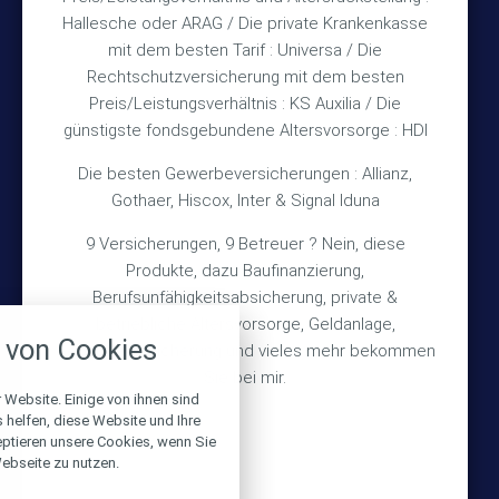
Hallesche oder ARAG / Die private Krankenkasse
Impressum
mit dem besten Tarif : Universa / Die
Rechtschutzversicherung mit dem besten
Datenschutz
Preis/Leistungsverhältnis : KS Auxilia / Die
Erstinformation
günstigste fondsgebundene Altersvorsorge : HDI
Die besten Gewerbeversicherungen : Allianz,
Wichtiges
Gothaer, Hiscox, Inter & Signal Iduna
9 Versicherungen, 9 Betreuer ? Nein, diese
Über mich
Produkte, dazu Baufinanzierung,
Bedarfsermittlung
Berufsunfähigkeitsabsicherung, private &
nstellungen
betriebliche Altersvorsorge, Geldanlage,
Schadensmeldung
von Cookies
Gebäudeversicherung und vieles mehr bekommen
über alle verwendeten Cookies und
chkeit folgende Kategorien zu
Sie bei mir.
r zu blockieren.
 Website. Einige von ihnen sind
© 2026 Versicherungsmakler Haberkamp GmbH
helfen, diese Website und Ihre
eptieren unsere Cookies, wenn Sie
Notwendig
Made with
❤
Makler Homepages
ebseite zu nutzen.