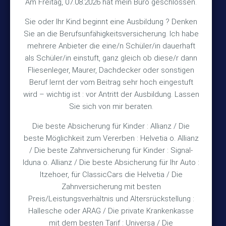
Am Freitag, 07.08.2026 hat mein Büro geschlossen.
Kontakt
Sie oder Ihr Kind beginnt eine Ausbildung ? Denken
Sie an die Berufsunfähigkeitsversicherung. Ich habe
+49 (5105) 1811
TEL
mehrere Anbieter die eine/n Schüler/in dauerhaft
als Schüler/in einstuft, ganz gleich ob diese/r dann
+49 (5105) 2720
FAX
Fliesenleger, Maurer, Dachdecker oder sonstigen
vmh1a@web.de
MAIL
Beruf lernt der vom Beitrag sehr hoch eingestuft
wird – wichtig ist : vor Antritt der Ausbildung. Lassen
Bürozeiten
Sie sich von mir beraten.
Die beste Absicherung für Kinder : Allianz / Die
Mo – Fr 10:15 – 12:00 Uhr
beste Möglichkeit zum Vererben : Helvetia o. Allianz
/ Die beste Zahnversicherung für Kinder : Signal-
Mo & Do 15:30 – 18:00 Uhr
Iduna o. Allianz / Die beste Absicherung für Ihr Auto :
und nach Vereinbarung
Itzehoer, für ClassicCars die Helvetia / Die
Zahnversicherung mit besten
Rechtliches
Preis/Leistungsverhältnis und Altersrückstellung :
Hallesche oder ARAG / Die private Krankenkasse
mit dem besten Tarif : Universa / Die