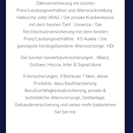
Zahnversicherung mit besten
Rechtliches
Preis/Leistungsverhältnis und Altersrückstellung :
Hallesche oder ARAG / Die private Krankenkasse
Impressum
mit dem besten Tarif : Universa / Die
Rechtschutzversicherung mit dem besten
Datenschutz
Preis/Leistungsverhältnis : KS Auxilia / Die
Erstinformation
günstigste fondsgebundene Altersvorsorge : HDI
Die besten Gewerbeversicherungen : Allianz,
Wichtiges
Gothaer, Hiscox, Inter & Signal Iduna
9 Versicherungen, 9 Betreuer ? Nein, diese
Über mich
Produkte, dazu Baufinanzierung,
Bedarfsermittlung
Berufsunfähigkeitsabsicherung, private &
betriebliche Altersvorsorge, Geldanlage,
Schadensmeldung
Gebäudeversicherung und vieles mehr bekommen
Sie bei mir.
© 2026 Versicherungsmakler Haberkamp GmbH
Made with
❤
Makler Homepages