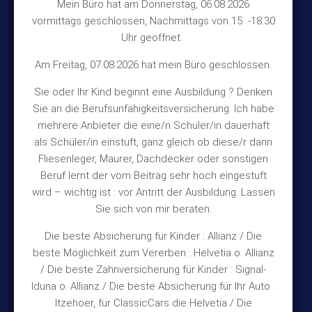
Hinterkampstr.1a
Mein Büro hat am Donnerstag, 06.08.2026
vormittags geschlossen, Nachmittags von 15 -18.30
30890 Barsinghausen
Uhr geöffnet.
Kontakt
Am Freitag, 07.08.2026 hat mein Büro geschlossen.
Sie oder Ihr Kind beginnt eine Ausbildung ? Denken
+49 (5105) 1811
Sie an die Berufsunfähigkeitsversicherung. Ich habe
TEL
mehrere Anbieter die eine/n Schüler/in dauerhaft
+49 (5105) 2720
FAX
als Schüler/in einstuft, ganz gleich ob diese/r dann
vmh1a@web.de
MAIL
Fliesenleger, Maurer, Dachdecker oder sonstigen
Beruf lernt der vom Beitrag sehr hoch eingestuft
Bürozeiten
wird – wichtig ist : vor Antritt der Ausbildung. Lassen
Sie sich von mir beraten.
Die beste Absicherung für Kinder : Allianz / Die
Mo – Fr 10:15 – 12:00 Uhr
beste Möglichkeit zum Vererben : Helvetia o. Allianz
Mo & Do 15:30 – 18:00 Uhr
/ Die beste Zahnversicherung für Kinder : Signal-
und nach Vereinbarung
Iduna o. Allianz / Die beste Absicherung für Ihr Auto :
Itzehoer, für ClassicCars die Helvetia / Die