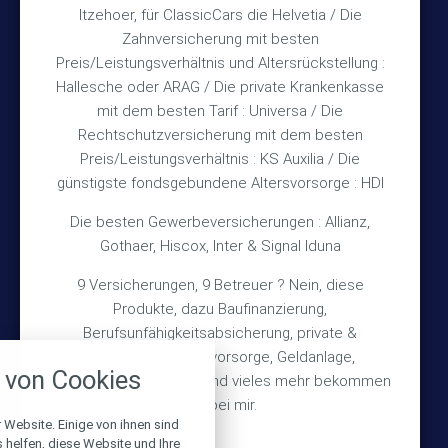
Itzehoer, für ClassicCars die Helvetia / Die
Zahnversicherung mit besten
Rechtliches
Preis/Leistungsverhältnis und Altersrückstellung :
Hallesche oder ARAG / Die private Krankenkasse
Impressum
mit dem besten Tarif : Universa / Die
Rechtschutzversicherung mit dem besten
Datenschutz
Preis/Leistungsverhältnis : KS Auxilia / Die
Erstinformation
günstigste fondsgebundene Altersvorsorge : HDI
Die besten Gewerbeversicherungen : Allianz,
Wichtiges
Gothaer, Hiscox, Inter & Signal Iduna
9 Versicherungen, 9 Betreuer ? Nein, diese
Über mich
Produkte, dazu Baufinanzierung,
Bedarfsermittlung
Berufsunfähigkeitsabsicherung, private &
nstellungen
betriebliche Altersvorsorge, Geldanlage,
Schadensmeldung
von Cookies
Gebäudeversicherung und vieles mehr bekommen
über alle verwendeten Cookies und
chkeit folgende Kategorien zu
Sie bei mir.
r zu blockieren.
 Website. Einige von ihnen sind
© 2026 Versicherungsmakler Haberkamp GmbH
helfen, diese Website und Ihre