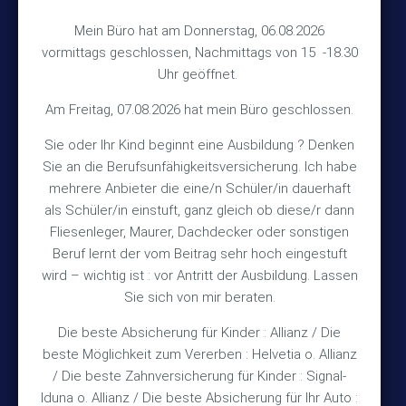
Hinterkampstr.1a
Mein Büro hat am Donnerstag, 06.08.2026
vormittags geschlossen, Nachmittags von 15 -18.30
30890 Barsinghausen
Uhr geöffnet.
Kontakt
Am Freitag, 07.08.2026 hat mein Büro geschlossen.
Sie oder Ihr Kind beginnt eine Ausbildung ? Denken
+49 (5105) 1811
Sie an die Berufsunfähigkeitsversicherung. Ich habe
TEL
mehrere Anbieter die eine/n Schüler/in dauerhaft
+49 (5105) 2720
FAX
als Schüler/in einstuft, ganz gleich ob diese/r dann
vmh1a@web.de
MAIL
Fliesenleger, Maurer, Dachdecker oder sonstigen
Beruf lernt der vom Beitrag sehr hoch eingestuft
Bürozeiten
wird – wichtig ist : vor Antritt der Ausbildung. Lassen
Sie sich von mir beraten.
Die beste Absicherung für Kinder : Allianz / Die
Mo – Fr 10:15 – 12:00 Uhr
beste Möglichkeit zum Vererben : Helvetia o. Allianz
Mo & Do 15:30 – 18:00 Uhr
/ Die beste Zahnversicherung für Kinder : Signal-
und nach Vereinbarung
Iduna o. Allianz / Die beste Absicherung für Ihr Auto :