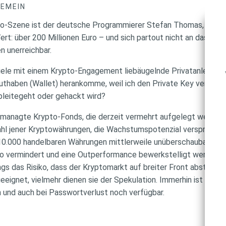
GEMEIN
pto-Szene ist der deutsche Programmierer Stefan Thomas, der vo
ert: über 200 Millionen Euro – und sich partout nicht an das Pas
n unerreichbar.
 viele mit einem Krypto-Engagement liebäugelnde Privatanleger 
uthaben (Wallet) herankomme, weil ich den Private Key verges
pleitegeht oder gehackt wird?
gemanagte Krypto-Fonds, die derzeit vermehrt aufgelegt werde
l jener Kryptowährungen, die Wachstumspotenzial versprechen. D
 10.000 handelbaren Währungen mittlerweile unüberschaubar gew
isiko vermindert und eine Outperformance bewerkstelligt werden
ngs das Risiko, dass der Kryptomarkt auf breiter Front abstürzt. 
eignet, vielmehr dienen sie der Spekulation. Immerhin ist das G
n und auch bei Passwortverlust noch verfügbar.