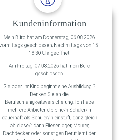
r langer Zeit über 7.000
Kundeninformation
swort (Private Key) erinnern
Mein Büro hat am Donnerstag, 06.08.2026
umtreiben: Was, wenn ich
vormittags geschlossen, Nachmittags von 15
sen/verlegt habe? Oder wenn
-18.30 Uhr geöffnet.
Am Freitag, 07.08.2026 hat mein Büro
n. Szenekundige Manager
geschlossen.
as ist keine Kleinigkeit,
Sie oder Ihr Kind beginnt eine Ausbildung ?
orden. Durch eine kluge
Denken Sie an die
, die die Managementgebühren
Berufsunfähigkeitsversicherung. Ich habe
Für die Altersvorsorge sind
mehrere Anbieter die eine/n Schüler/in
uthaben aber bei seriösen
dauerhaft als Schüler/in einstuft, ganz gleich
ob diese/r dann Fliesenleger, Maurer,
Dachdecker oder sonstigen Beruf lernt der