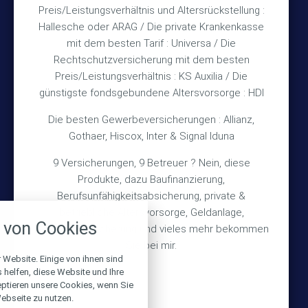
Preis/Leistungsverhältnis und Altersrückstellung :
Hallesche oder ARAG / Die private Krankenkasse
Impressum
mit dem besten Tarif : Universa / Die
Rechtschutzversicherung mit dem besten
Datenschutz
Preis/Leistungsverhältnis : KS Auxilia / Die
Erstinformation
günstigste fondsgebundene Altersvorsorge : HDI
Die besten Gewerbeversicherungen : Allianz,
Wichtiges
Gothaer, Hiscox, Inter & Signal Iduna
9 Versicherungen, 9 Betreuer ? Nein, diese
Über mich
Produkte, dazu Baufinanzierung,
Bedarfsermittlung
Berufsunfähigkeitsabsicherung, private &
nstellungen
betriebliche Altersvorsorge, Geldanlage,
Schadensmeldung
von Cookies
Gebäudeversicherung und vieles mehr bekommen
über alle verwendeten Cookies und
chkeit folgende Kategorien zu
Sie bei mir.
r zu blockieren.
 Website. Einige von ihnen sind
© 2026 Versicherungsmakler Haberkamp GmbH
helfen, diese Website und Ihre
eptieren unsere Cookies, wenn Sie
Notwendig
Made with
❤
Makler Homepages
ebseite zu nutzen.