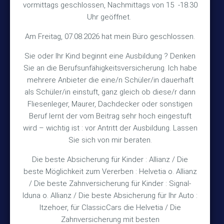
vormittags geschlossen, Nachmittags von 15 -18.30
30890 Barsinghausen
Uhr geöffnet.
Kontakt
Am Freitag, 07.08.2026 hat mein Büro geschlossen.
Sie oder Ihr Kind beginnt eine Ausbildung ? Denken
+49 (5105) 1811
Sie an die Berufsunfähigkeitsversicherung. Ich habe
TEL
mehrere Anbieter die eine/n Schüler/in dauerhaft
+49 (5105) 2720
FAX
als Schüler/in einstuft, ganz gleich ob diese/r dann
vmh1a@web.de
MAIL
Fliesenleger, Maurer, Dachdecker oder sonstigen
Beruf lernt der vom Beitrag sehr hoch eingestuft
Bürozeiten
wird – wichtig ist : vor Antritt der Ausbildung. Lassen
Sie sich von mir beraten.
Die beste Absicherung für Kinder : Allianz / Die
Mo – Fr 10:15 – 12:00 Uhr
beste Möglichkeit zum Vererben : Helvetia o. Allianz
Mo & Do 15:30 – 18:00 Uhr
/ Die beste Zahnversicherung für Kinder : Signal-
und nach Vereinbarung
Iduna o. Allianz / Die beste Absicherung für Ihr Auto :
Itzehoer, für ClassicCars die Helvetia / Die
Zahnversicherung mit besten
Rechtliches