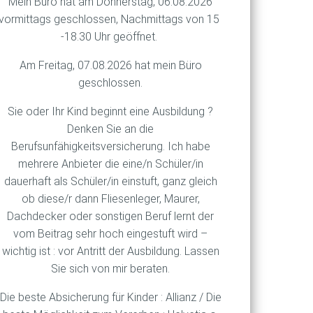
Mein Büro hat am Donnerstag, 06.08.2026
vormittags geschlossen, Nachmittags von 15
äufig
-18.30 Uhr geöffnet.
ante
Am Freitag, 07.08.2026 hat mein Büro
n
geschlossen.
Sie oder Ihr Kind beginnt eine Ausbildung ?
Denken Sie an die
Berufsunfähigkeitsversicherung. Ich habe
mehrere Anbieter die eine/n Schüler/in
h
dauerhaft als Schüler/in einstuft, ganz gleich
ob diese/r dann Fliesenleger, Maurer,
Dachdecker oder sonstigen Beruf lernt der
vom Beitrag sehr hoch eingestuft wird –
wichtig ist : vor Antritt der Ausbildung. Lassen
Sie sich von mir beraten.
Die beste Absicherung für Kinder : Allianz / Die