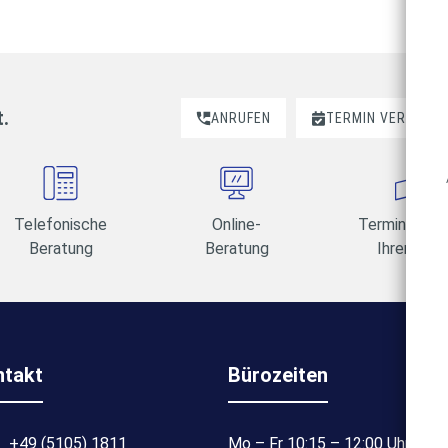
t.
ANRUFEN
TERMIN VEREINBA
Telefonische
Online-
Termine am 
Beratung
Beratung
Ihrer Wahl
ntakt
Bürozeiten
+49 (5105) 1811
Mo – Fr 10:15 – 12:00 Uhr