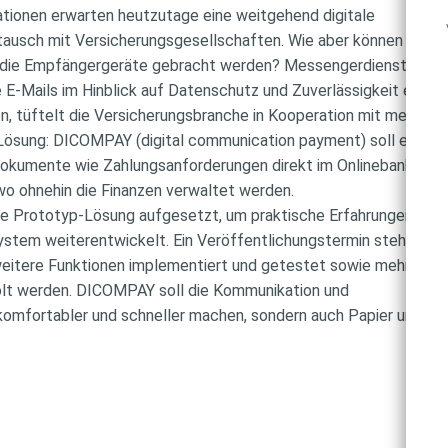
rationen erwarten heutzutage eine weitgehend digitale
ausch mit Versicherungsgesellschaften. Wie aber können die h
f die Empfängergeräte gebracht werden? Messengerdienste wie
-Mails im Hinblick auf Datenschutz und Zuverlässigkeit eklat
n, tüftelt die Versicherungsbranche in Kooperation mit mehrere
 Lösung: DICOMPAY (digital communication payment) soll es
dokumente wie Zahlungsanforderungen direkt im Onlinebanking
 wo ohnehin die Finanzen verwaltet werden.
ne Prototyp-Lösung aufgesetzt, um praktische Erfahrungen zu
ystem weiterentwickelt. Ein Veröffentlichungstermin steht noc
 weitere Funktionen implementiert und getestet sowie mehr
olt werden. DICOMPAY soll die Kommunikation und
komfortabler und schneller machen, sondern auch Papier und