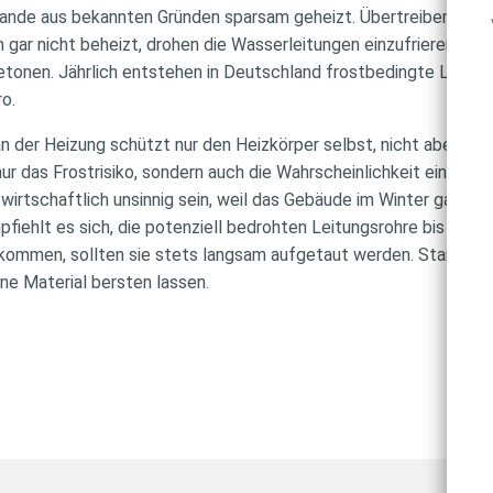
lande aus bekannten Gründen sparsam geheizt. Übertreiben sollt
gar nicht beheizt, drohen die Wasserleitungen einzufrieren und s
etonen. Jährlich entstehen in Deutschland frostbedingte Leitu
ro.
n der Heizung schützt nur den Heizkörper selbst, nicht aber Wa
nur das Frostrisiko, sondern auch die Wahrscheinlichkeit einer S
wirtschaftlich unsinnig sein, weil das Gebäude im Winter gar nich
fiehlt es sich, die potenziell bedrohten Leitungsrohre bis zum F
kommen, sollten sie stets langsam aufgetaut werden. Starke Hi
ne Material bersten lassen.