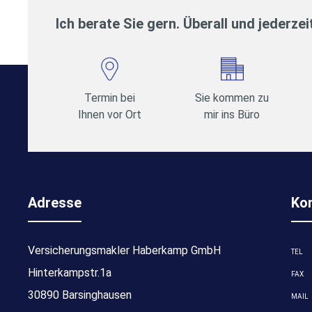
Ich berate Sie gern. Überall und jederzei
Termin bei
Sie kommen zu
Ihnen vor Ort
mir ins Büro
Adresse
Ko
Versicherungsmakler Haberkamp GmbH
TEL
Hinterkampstr.1a
FAX
30890 Barsinghausen
MAIL