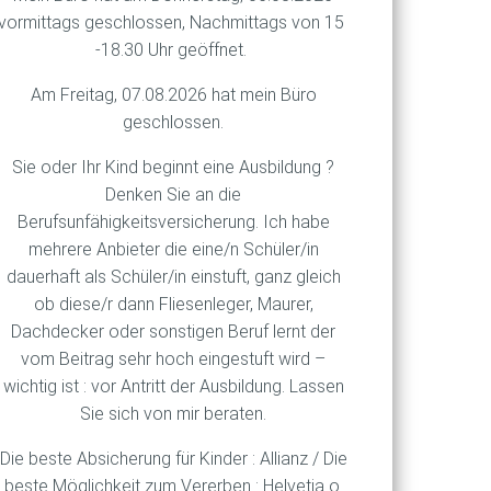
e man es damit allerdings
vormittags geschlossen, Nachmittags von 15
chließlich zu platzen, wie
-18.30 Uhr geöffnet.
ngswasserschäden in Höhe
Am Freitag, 07.08.2026 hat mein Büro
geschlossen.
sserrohre. Wird konstant
Sie oder Ihr Kind beginnt eine Ausbildung ?
chimmelbildung im jeweiligen
Denken Sie an die
t genutzt wird (wie ein
Berufsunfähigkeitsversicherung. Ich habe
rühjahr zu entleeren. Ist es
mehrere Anbieter die eine/n Schüler/in
tze wie durch einen
dauerhaft als Schüler/in einstuft, ganz gleich
ob diese/r dann Fliesenleger, Maurer,
Dachdecker oder sonstigen Beruf lernt der
vom Beitrag sehr hoch eingestuft wird –
wichtig ist : vor Antritt der Ausbildung. Lassen
Sie sich von mir beraten.
Die beste Absicherung für Kinder : Allianz / Die
beste Möglichkeit zum Vererben : Helvetia o.