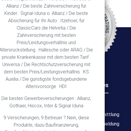
Allianz / Die beste Zahnversicherung für
REN
Kinder : Signal-Iduna o. Allianz / Die beste
Absicherung für Ihr Auto : Itzehoer, für
ClassicCars die Helvetia / Die
Zahnversicherung mit besten
Ort
Preis/Leistungsverhältnis und
Altersrückstellung : Hallesche oder ARAG / Die
private Krankenkasse mit dem besten Tarif :
Universa / Die Rechtschutzversicherung mit
dem besten Preis/Leistungsverhältnis : KS
Auxilia / Die günstigste fondsgebundene
Rechtliches
Wichtiges
Altersvorsorge : HDI
Die besten Gewerbeversicherungen : Allianz,
Impressum
Über mich
Gothaer, Hiscox, Inter & Signal Iduna
Datenschutz
Bedarfsermittlung
9 Versicherungen, 9 Betreuer ? Nein, diese
Erstinformation
Schadensmeldung
Produkte, dazu Baufinanzierung,