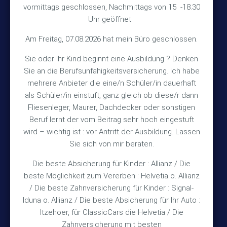
vormittags geschlossen, Nachmittags von 15 -18.30
30890 Barsinghausen
Uhr geöffnet.
Kontakt
Am Freitag, 07.08.2026 hat mein Büro geschlossen.
Sie oder Ihr Kind beginnt eine Ausbildung ? Denken
+49 (5105) 1811
Sie an die Berufsunfähigkeitsversicherung. Ich habe
TEL
mehrere Anbieter die eine/n Schüler/in dauerhaft
+49 (5105) 2720
FAX
als Schüler/in einstuft, ganz gleich ob diese/r dann
vmh1a@web.de
MAIL
Fliesenleger, Maurer, Dachdecker oder sonstigen
Beruf lernt der vom Beitrag sehr hoch eingestuft
Bürozeiten
wird – wichtig ist : vor Antritt der Ausbildung. Lassen
Sie sich von mir beraten.
Die beste Absicherung für Kinder : Allianz / Die
Mo – Fr 10:15 – 12:00 Uhr
beste Möglichkeit zum Vererben : Helvetia o. Allianz
Mo & Do 15:30 – 18:00 Uhr
/ Die beste Zahnversicherung für Kinder : Signal-
und nach Vereinbarung
Iduna o. Allianz / Die beste Absicherung für Ihr Auto :
Itzehoer, für ClassicCars die Helvetia / Die
Zahnversicherung mit besten
Rechtliches