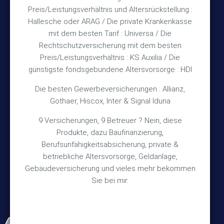
Preis/Leistungsverhältnis und Altersrückstellung :
Hallesche oder ARAG / Die private Krankenkasse
Impressum
mit dem besten Tarif : Universa / Die
Rechtschutzversicherung mit dem besten
Datenschutz
Preis/Leistungsverhältnis : KS Auxilia / Die
Erstinformation
günstigste fondsgebundene Altersvorsorge : HDI
Die besten Gewerbeversicherungen : Allianz,
Wichtiges
Gothaer, Hiscox, Inter & Signal Iduna
9 Versicherungen, 9 Betreuer ? Nein, diese
Über mich
Produkte, dazu Baufinanzierung,
Bedarfsermittlung
Berufsunfähigkeitsabsicherung, private &
betriebliche Altersvorsorge, Geldanlage,
Schadensmeldung
Gebäudeversicherung und vieles mehr bekommen
Sie bei mir.
© 2026 Versicherungsmakler Haberkamp GmbH
Made with
❤
Makler Homepages