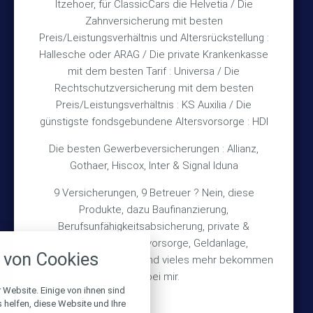
Itzehoer, für ClassicCars die Helvetia / Die
Zahnversicherung mit besten
Rechtliches
Preis/Leistungsverhältnis und Altersrückstellung :
Hallesche oder ARAG / Die private Krankenkasse
Impressum
mit dem besten Tarif : Universa / Die
Rechtschutzversicherung mit dem besten
Datenschutz
Preis/Leistungsverhältnis : KS Auxilia / Die
Erstinformation
günstigste fondsgebundene Altersvorsorge : HDI
Die besten Gewerbeversicherungen : Allianz,
Wichtiges
Gothaer, Hiscox, Inter & Signal Iduna
9 Versicherungen, 9 Betreuer ? Nein, diese
Über mich
Produkte, dazu Baufinanzierung,
Bedarfsermittlung
Berufsunfähigkeitsabsicherung, private &
nstellungen
betriebliche Altersvorsorge, Geldanlage,
Schadensmeldung
von Cookies
Gebäudeversicherung und vieles mehr bekommen
über alle verwendeten Cookies und
chkeit folgende Kategorien zu
Sie bei mir.
r zu blockieren.
 Website. Einige von ihnen sind
© 2026 Versicherungsmakler Haberkamp GmbH
helfen, diese Website und Ihre