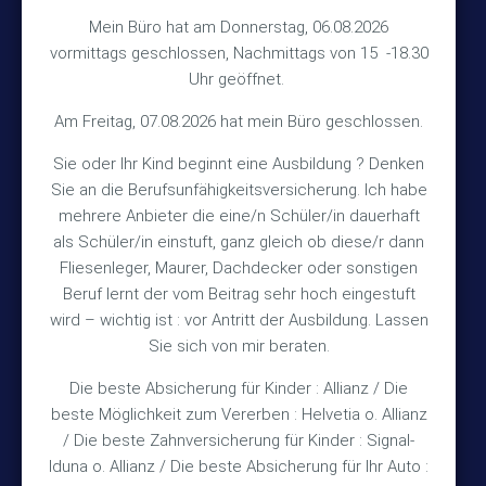
Hinterkampstr.1a
Mein Büro hat am Donnerstag, 06.08.2026
vormittags geschlossen, Nachmittags von 15 -18.30
30890 Barsinghausen
Uhr geöffnet.
Kontakt
Am Freitag, 07.08.2026 hat mein Büro geschlossen.
Sie oder Ihr Kind beginnt eine Ausbildung ? Denken
+49 (5105) 1811
Sie an die Berufsunfähigkeitsversicherung. Ich habe
TEL
mehrere Anbieter die eine/n Schüler/in dauerhaft
+49 (5105) 2720
FAX
als Schüler/in einstuft, ganz gleich ob diese/r dann
vmh1a@web.de
MAIL
Fliesenleger, Maurer, Dachdecker oder sonstigen
Beruf lernt der vom Beitrag sehr hoch eingestuft
Bürozeiten
wird – wichtig ist : vor Antritt der Ausbildung. Lassen
Sie sich von mir beraten.
Die beste Absicherung für Kinder : Allianz / Die
Mo – Fr 10:15 – 12:00 Uhr
beste Möglichkeit zum Vererben : Helvetia o. Allianz
Mo & Do 15:30 – 18:00 Uhr
/ Die beste Zahnversicherung für Kinder : Signal-
und nach Vereinbarung
Iduna o. Allianz / Die beste Absicherung für Ihr Auto :