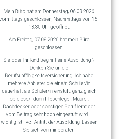
pp ein Drittel davon konnte
Mein Büro hat am Donnerstag, 06.08.2026
on indes nichts sehen, wie
vormittags geschlossen, Nachmittags von 15
-18.30 Uhr geöffnet.
eine Gläubiger. Erst wenn
Am Freitag, 07.08.2026 hat mein Büro
. Die Klägerin, eine
geschlossen.
Sie oder Ihr Kind beginnt eine Ausbildung ?
nzieher derzeit
Denken Sie an die
fingiert haben sollen. Der
Berufsunfähigkeitsversicherung. Ich habe
r konzerninternen Bande
mehrere Anbieter die eine/n Schüler/in
 Manager Jan Marsalek, der
dauerhaft als Schüler/in einstuft, ganz gleich
ob diese/r dann Fliesenleger, Maurer,
Dachdecker oder sonstigen Beruf lernt der
vom Beitrag sehr hoch eingestuft wird –
wichtig ist : vor Antritt der Ausbildung. Lassen
Sie sich von mir beraten.