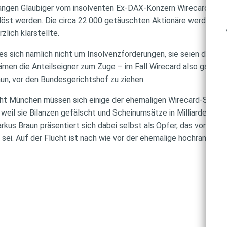
rlangen Gläubiger vom insolventen Ex-DAX-Konzern Wirecard. Kna
löst werden. Die circa 22.000 getäuschten Aktionäre werden dav
lich klarstellte.
es sich nämlich nicht um Insolvenzforderungen, sie seien damit k
men die Anteilseigner zum Zuge – im Fall Wirecard also gar nicht
un, vor den Bundesgerichtshof zu ziehen.
ht München müssen sich einige der ehemaligen Wirecard-Strippe
 weil sie Bilanzen gefälscht und Scheinumsätze in Milliardenhöhe 
kus Braun präsentiert sich dabei selbst als Opfer, das von eine
 sei. Auf der Flucht ist nach wie vor der ehemalige hochrangige