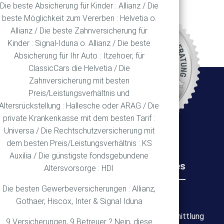
Die beste Absicherung für Kinder : Allianz / Die
beste Möglichkeit zum Vererben : Helvetia o.
Allianz / Die beste Zahnversicherung für
REN
Kinder : Signal-Iduna o. Allianz / Die beste
Absicherung für Ihr Auto : Itzehoer, für
ClassicCars die Helvetia / Die
Zahnversicherung mit besten
Ort
Preis/Leistungsverhältnis und
Altersrückstellung : Hallesche oder ARAG / Die
private Krankenkasse mit dem besten Tarif :
Universa / Die Rechtschutzversicherung mit
dem besten Preis/Leistungsverhältnis : KS
Auxilia / Die günstigste fondsgebundene
Rechtliches
Wichtiges
Altersvorsorge : HDI
Die besten Gewerbeversicherungen : Allianz,
Impressum
Über mich
Gothaer, Hiscox, Inter & Signal Iduna
Datenschutz
Bedarfsermittlung
9 Versicherungen, 9 Betreuer ? Nein, diese