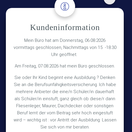
Adresse
Kundeninformation
Versicherungsmakler Haberkamp GmbH
Hinterkampstr.1a
Mein Büro hat am Donnerstag, 06.08.2026
vormittags geschlossen, Nachmittags von 15 -18.30
30890 Barsinghausen
Uhr geöffnet.
Kontakt
Am Freitag, 07.08.2026 hat mein Büro geschlossen.
Sie oder Ihr Kind beginnt eine Ausbildung ? Denken
+49 (5105) 1811
Sie an die Berufsunfähigkeitsversicherung. Ich habe
TEL
mehrere Anbieter die eine/n Schüler/in dauerhaft
+49 (5105) 2720
FAX
als Schüler/in einstuft, ganz gleich ob diese/r dann
vmh1a@web.de
MAIL
Fliesenleger, Maurer, Dachdecker oder sonstigen
Beruf lernt der vom Beitrag sehr hoch eingestuft
Bürozeiten
wird – wichtig ist : vor Antritt der Ausbildung. Lassen
Sie sich von mir beraten.