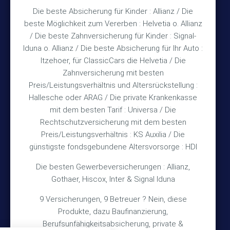
Die beste Absicherung für Kinder : Allianz / Die
Mo – Fr 10:15 – 12:00 Uhr
beste Möglichkeit zum Vererben : Helvetia o. Allianz
Mo & Do 15:30 – 18:00 Uhr
/ Die beste Zahnversicherung für Kinder : Signal-
und nach Vereinbarung
Iduna o. Allianz / Die beste Absicherung für Ihr Auto :
Itzehoer, für ClassicCars die Helvetia / Die
Zahnversicherung mit besten
Rechtliches
Preis/Leistungsverhältnis und Altersrückstellung :
Hallesche oder ARAG / Die private Krankenkasse
Impressum
mit dem besten Tarif : Universa / Die
Rechtschutzversicherung mit dem besten
Datenschutz
Preis/Leistungsverhältnis : KS Auxilia / Die
Erstinformation
günstigste fondsgebundene Altersvorsorge : HDI
Die besten Gewerbeversicherungen : Allianz,
Wichtiges
Gothaer, Hiscox, Inter & Signal Iduna
9 Versicherungen, 9 Betreuer ? Nein, diese
Über mich
Produkte, dazu Baufinanzierung,
Bedarfsermittlung
Berufsunfähigkeitsabsicherung, private &